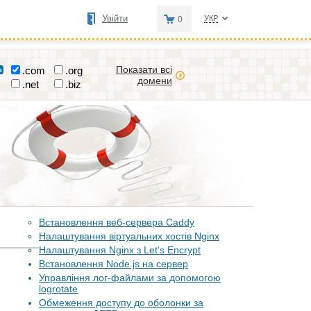
Увійти
УКР
0
Показати всі
.com
.org
домени
.net
.biz
Встановлення веб-сервера Caddy
Налаштування віртуальних хостів Nginx
Налаштування Nginx з Let's Encrypt
Встановлення Node.js на сервер
Управління лог-файлами за допомогою
logrotate
Обмеження доступу до оболонки за