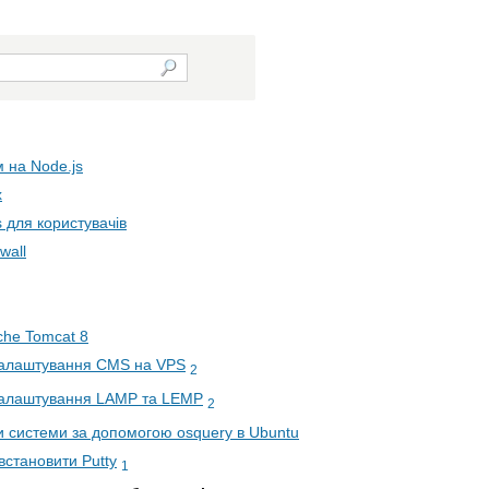
 на Node.js
x
s для користувачів
wall
he Tomcat 8
налаштування CMS на VPS
2
налаштування LAMP та LEMP
2
и системи за допомогою osquery в Ubuntu
встановити Putty
1