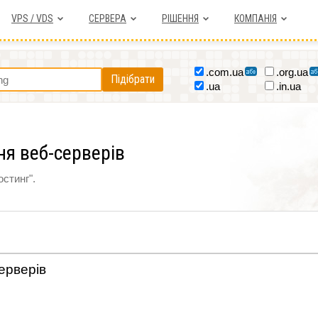
VPS / VDS
СЕРВЕРА
РІШЕННЯ
КОМПАНІЯ
.com.ua
.org.ua
Підібрати
.ua
.in.ua
я веб-серверів
остинг".
ерверів