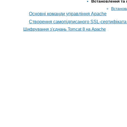
Встановлення та
Встанов
Основні команди управління Apache
Створення самопідписаного SSL-сертифіката
Шифрування з'єднань Tomcat 8 на Apache