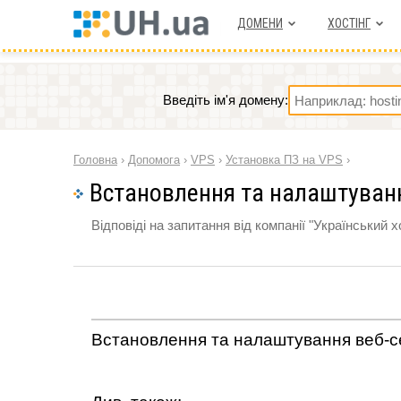
ДОМЕНИ
ХОСТIНГ
Введіть ім'я домену:
Головна
›
Допомога
›
VPS
›
Установка ПЗ на VPS
›
Встановлення та налаштуванн
Відповіді на запитання від компанії "Український х
Встановлення та налаштування веб-с