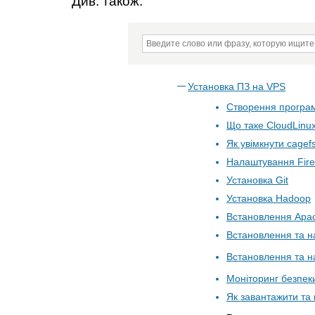
Див. також:
Установка ПЗ на VPS
Створення програм
Що таке CloudLinu
Як увімкнути cagef
Налаштування Fire
Установка Git
Установка Hadoop
Встановлення Apac
Встановлення та 
Встановлення та 
Моніторинг безпек
Як завантажити та 