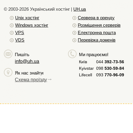
© 2003-2026 Український хостiнг |
UH.ua
Unix хостiнг
Сервера в оренду
Windows хостiнг
Розміщення серверів
VPS
Електронна пошта
VDS
Перевірка доменів
Пишіть
Ми працюємо!
info@uh.ua
Київ
044
392-73-56
Kyivstar
098
530-59-84
Як нас знайти
Lifecell
093
770-96-09
Схема проїзду