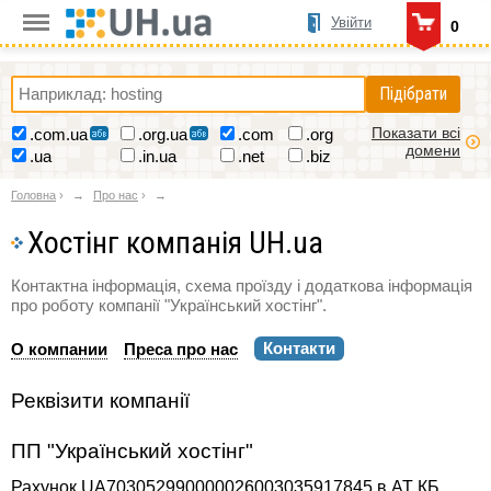
Увійти
0
Підібрати
Показати всі
.com.ua
.org.ua
.com
.org
домени
.ua
.in.ua
.net
.biz
Головна
›
Про нас
›
Хостінг компанія UH.ua
Контактна інформація, схема проїзду і додаткова інформація
про роботу компанії "Український хостінг".
Контакти
О компании
Преса про нас
Реквізити компанії
ПП "Український хостінг"
Рахунок UA703052990000026003035917845 в АТ КБ