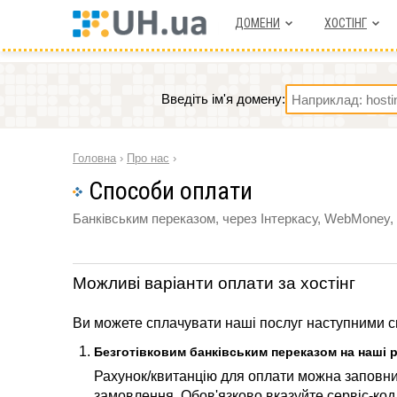
ДОМЕНИ
ХОСТIНГ
Введіть ім'я домену:
Головна
›
Про нас
›
Способи оплати
Банківським переказом, через Інтеркасу, WebMoney,
Можливі варіанти оплати за хостінг
Ви можете сплачувати наші послуг наступними 
Безготівковим банківським переказом на наші 
Рахунок/квитанцію для оплати можна заповни
замовлення. Обов'язково вказуйте сервіс-код