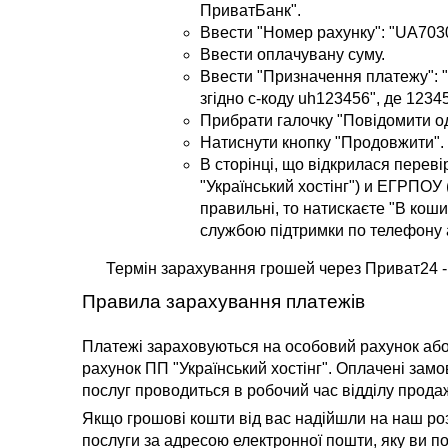
ПриватБанк".
Ввести "Номер рахунку": "UA70
Ввести оплачувану суму.
Ввести "Призначення платежу": 
згідно с-коду uh123456", де 12345
Прибрати галочку "Повідомити о
Натиснути кнопку "Продовжити".
В сторінці, що відкрилася перев
"Український хостінг") и ЕГРПОУ
правильні, то натискаєте "В коши
службою підтримки по телефону а
Термін зарахування грошей через Приват24 - 
Правила зарахування платежів
Платежі зараховуються на особовий рахунок аб
рахунок ПП "Український хостінг". Оплачені за
послуг проводиться в робочий час відділу продажі
Якщо грошові кошти від вас надійшли на наш р
послуги за адресою електронної пошти, яку ви п