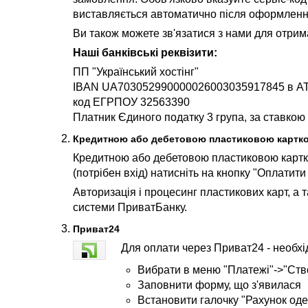
виставляється автоматично після оформленн
Ви також можете зв'язатися з нами для отрим
Наші банківські реквізити:
ПП "Український хостінг"
IBAN UA703052990000026003035917845 в АТ
код ЕГРПОУ 32563390
Платник Єдиного податку 3 група, за ставкою
Кредитною або дебетовою пластиковою картк
Кредитною або дебетовою пластиковою картк
(потрібен вхід) натисніть на кнопку "Оплатит
Авторизація і процесинг пластикових карт, а 
системи ПриватБанку.
Приват24
Для оплати через Приват24 - необхі
Вибрати в меню "Платежі"->"Створ
Заповнити форму, що з'явилася
Встановити галочку "Рахунок оде