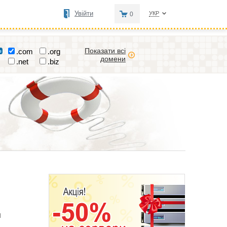
Увійти
УКР
0
Показати всі
.com
.org
домени
.net
.biz
я