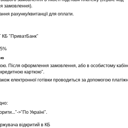
я замовлення).
ання рахунку/квитанції для оплати.
 КБ "ПриватБанк"
 5%
ою
ою. Після оформлення замовлення, або в особистому кабін
и кредитною карткою".
також електронної готівки проводиться за допомогою платіжн
дно:
ити..."->"По Україні".
ржувача відкритий в КБ