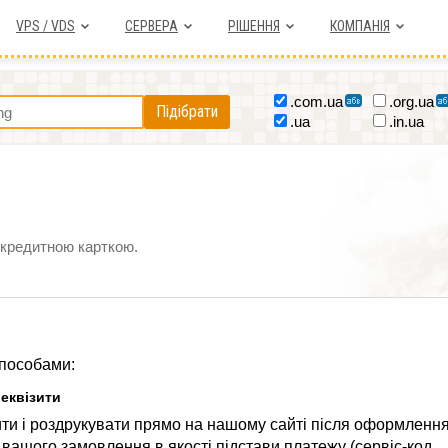
VPS / VDS
СЕРВЕРА
РІШЕННЯ
КОМПАНІЯ
.com.ua
.org.ua
Підібрати
.ua
.in.ua
 кредитною карткою.
способами:
реквізити
ти і роздрукувати прямо на нашому сайті після оформленн
 вашого замовлення в якості підстави платежу (сервіс-код