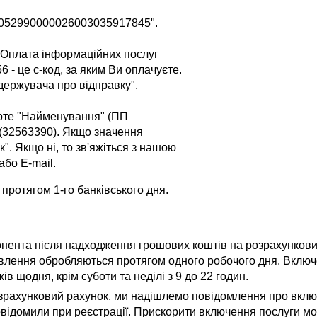
3052990000026003035917845".
"Оплата інформаційних послуг
6 - це с-код, за яким Ви оплачуєте.
держувача про відправку".
ірте "Найменування" (ПП
 (32563390). Якщо значення
к". Якщо ні, то зв'яжіться з нашою
бо E-mail.
протягом 1-го банківського дня.
онента після надходження грошових коштів на розрахунков
мовлення обробляються протягом одного робочого дня. Вклю
в щодня, крім суботи та неділі з 9 до 22 годин.
озрахунковий рахунок, ми надішлемо повідомлення про вкл
овідомили при реєстрації. Прискорити включення послуги м