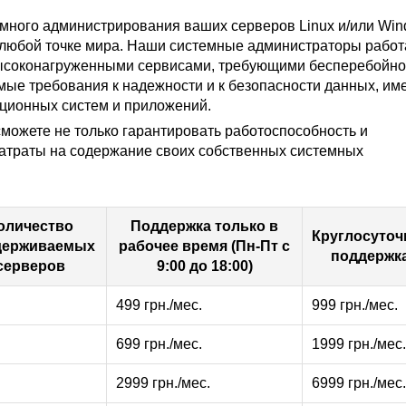
емного администрирования ваших серверов Linux и/или Wi
в любой точке мира. Наши системные администраторы работ
 высоконагруженными сервисами, требующими бесперебойн
мые требования к надежности и к безопасности данных, им
ационных систем и приложений.
можете не только гарантировать работоспособность и
затраты на содержание своих собственных системных
оличество
Поддержка только в
Круглосуточ
держиваемых
рабочее время (Пн-Пт с
поддержк
серверов
9:00 до 18:00)
499 грн./мес.
999 грн./мес.
699 грн./мес.
1999 грн./мес.
2999 грн./мес.
6999 грн./мес.