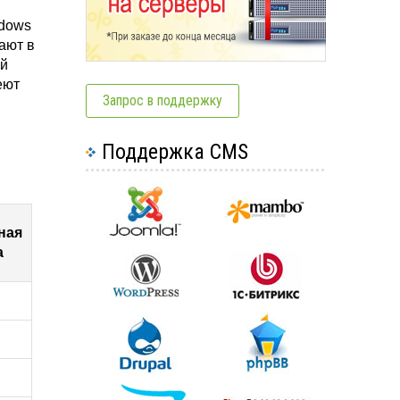
ndows
ают в
ой
еют
Запрос в поддержку
Поддержка CMS
ная
а