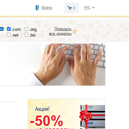
Войти
РУС
0
Показать
.com
.org
все домены
.net
.biz