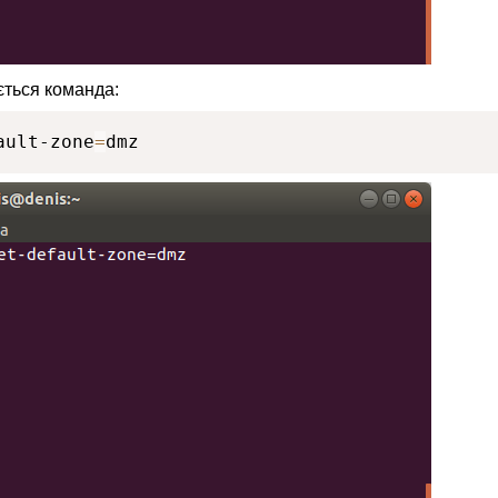
ється команда:
ault-zone
=
dmz