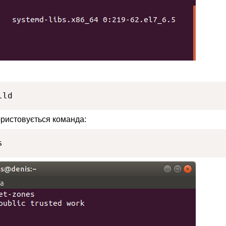
lld
ористовується команда:
s