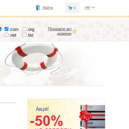
Увійти
УКР
0
Показати всі
.com
.org
домени
.net
.biz