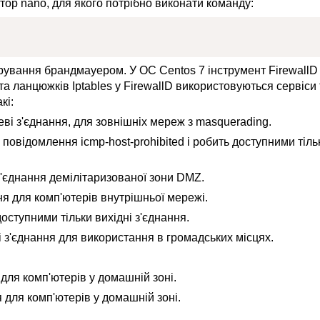
ктор nano, для якого потрібно виконати команду:
ерування брандмауером. У ОС Centos 7 інструмент FirewallD
а ланцюжків Iptables у FirewallD використовуються сервіси 
кі:
ві з'єднання, для зовнішніх мереж з masquerading.
м повідомлення icmp-host-prohibited і робить доступними тіль
з'єднання демілітаризованої зони DMZ.
ня для комп'ютерів внутрішньої мережі.
доступними тільки вихідні з'єднання.
 з'єднання для використання в громадських місцях.
для комп'ютерів у домашній зоні.
 для комп'ютерів у домашній зоні.