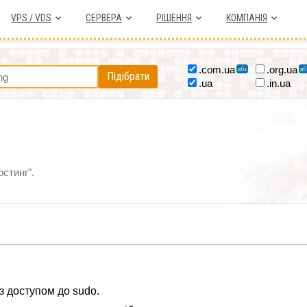
VPS / VDS
СЕРВЕРА
РІШЕННЯ
КОМПАНІЯ
.com.ua
.org.ua
Підібрати
.ua
.in.ua
остинг".
з доступом до sudo.