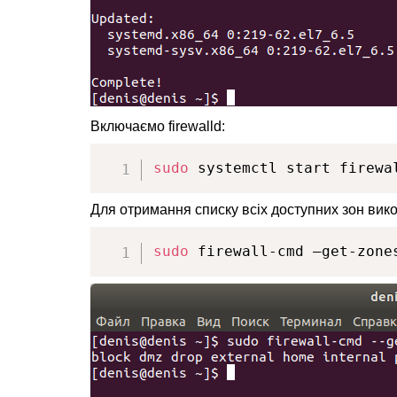
Включаємо firewalld:
sudo
 systemctl start firewa
Для отримання списку всіх доступних зон вик
sudo
 firewall-cmd —get-zone