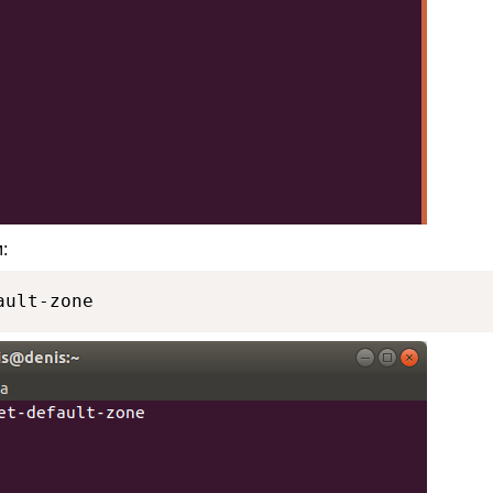
:
ault-zone