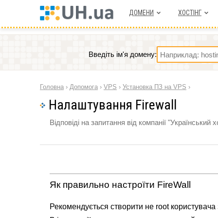
ДОМЕНИ
ХОСТIНГ
Введіть ім'я домену:
Головна
›
Допомога
›
VPS
›
Установка ПЗ на VPS
›
Налаштування Firewall
Відповіді на запитання від компанії "Український х
Як правильно настроїти FireWall
Рекомендується створити не root користувача 