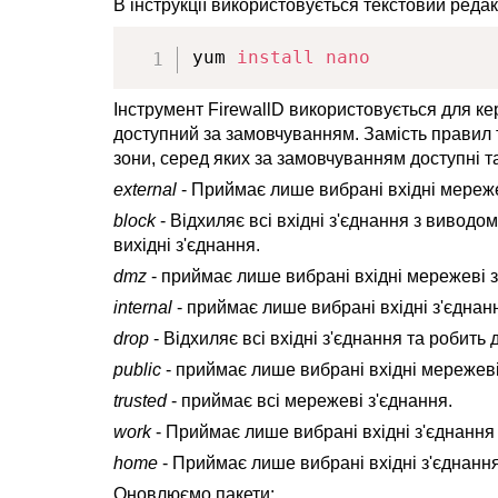
В інструкції використовується текстовий реда
yum 
install
nano
Інструмент FirewallD використовується для к
доступний за замовчуванням. Замість правил т
зони, серед яких за замовчуванням доступні та
external
- Приймає лише вибрані вхідні мереже
block
- Відхиляє всі вхідні з'єднання з виводо
вихідні з'єднання.
dmz
- приймає лише вибрані вхідні мережеві 
internal
- приймає лише вибрані вхідні з'єднан
drop
- Відхиляє всі вхідні з'єднання та робить 
public
- приймає лише вибрані вхідні мережеві
trusted
- приймає всі мережеві з'єднання.
work
- Приймає лише вибрані вхідні з'єднання 
home
- Приймає лише вибрані вхідні з'єднання
Оновлюємо пакети: