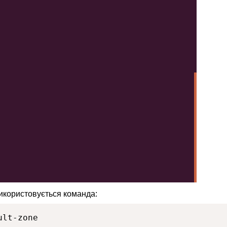
икористовується команда:
ult-zone