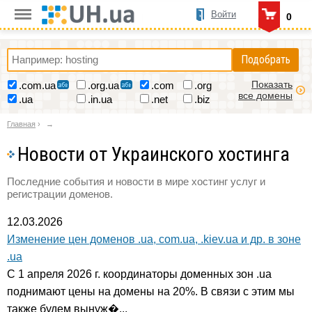
Войти
0
Подобрать
Показать
.com.ua
.org.ua
.com
.org
все домены
.ua
.in.ua
.net
.biz
Главная
›
Новости от Украинского хостинга
Последние события и новости в мире хостинг услуг и
регистрации доменов.
12.03.2026
Изменение цен доменов .ua, com.ua, .kiev.ua и др. в зоне
.ua
С 1 апреля 2026 г. координаторы доменных зон .ua
поднимают цены на домены на 20%. В связи с этим мы
также будем вынуж�...