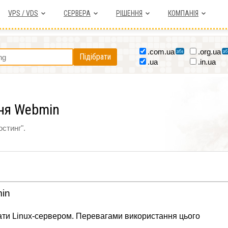
VPS / VDS
СЕРВЕРА
РІШЕННЯ
КОМПАНІЯ
.com.ua
.org.ua
Підібрати
.ua
.in.ua
ня Webmin
остинг".
in
ати Linux-сервером. Перевагами використання цього