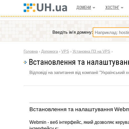
ДОМЕНИ
ХОСТIНГ
Введіть ім'я домену:
Головна
›
Допомога
›
VPS
›
Установка ПЗ на VPS
›
Встановлення та налаштуван
Відповіді на запитання від компанії "Український х
Встановлення та налаштування Webm
Webmin - веб інтерфейс, який дозволяє керув
інтерфейсу є: