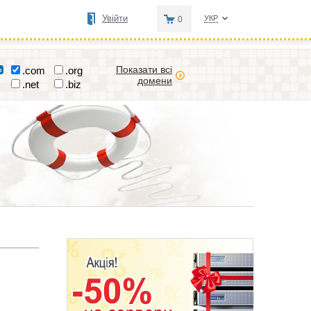
Увійти
УКР
0
Показати всі
.com
.org
домени
.net
.biz