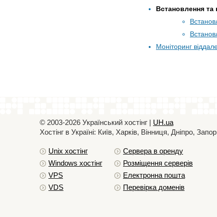
Встановлення та
Встановл
Встанов
Моніторинг віддал
© 2003-2026 Український хостiнг |
UH.ua
Хостiнг в Україні: Київ, Харків, Вінниця, Дніпро, За
Unix хостiнг
Сервера в оренду
Windows хостiнг
Розміщення серверів
VPS
Електронна пошта
VDS
Перевірка доменів