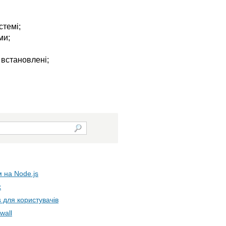
стемі;
ми;
 встановлені;
 на Node.js
x
s для користувачів
wall