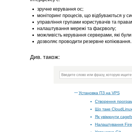
зручне керування ос;
моніторинг процесів, що відбуваються у си
управління групами користувачів та права
налаштування мережі та фаєрволу;
можливість керування серверами, які були
дозволяє проводити резервне копіювання.
Див. також:
Установка ПЗ на VPS
Створення програм
Що таке CloudLinu
Як увімкнути cagef
Налаштування Fire