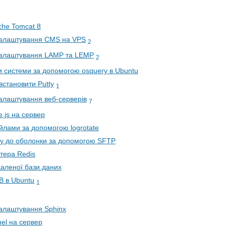
he Tomcat 8
налаштування CMS на VPS
2
налаштування LAMP та LEMP
2
и системи за допомогою osquery в Ubuntu
встановити Putty
1
алаштування веб-серверів
7
.js на сервер
йлами за допомогою logrotate
у до оболонки за допомогою SFTP
тера Redis
аленої бази даних
B в Ubuntu
1
алаштування Sphinx
el на сервер