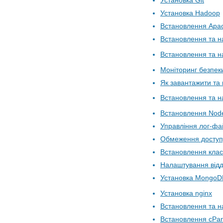
Установка Git
Установка Hadoop
Встановлення Apac
Встановлення та 
Встановлення та 
Моніторинг безпек
Як завантажити та 
Встановлення та н
Встановлення Node
Управління лог-фа
Обмеження доступ
Встановлення клас
Налаштування відд
Установка MongoD
Установка nginx
Встановлення та н
Встановлення cPan