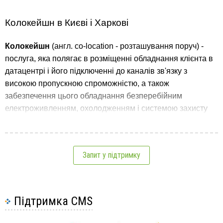
Колокейшн в Києві і Харкові
Колокейшн
(англ. сo-location - розташування поруч) -
послуга, яка полягає в розміщенні обладнання клієнта в
датацентрі і його підключенні до каналів зв'язку з
високою пропускною спроможністю, а також
забезпечення цього обладнання безперебійним
електроживленням, охолодженням і системою захисту
доступу.
У разі, коли зазначене обладнання не належить клієнту, а
орендується ним, послуга називається
оренда
Запит у підтримку
виділеного сервера
.
На колокейшн ставлять сервери, призначені для
підтримки веб-сайтів та інших мережевих служб з
Підтримка CMS
великим об'ємом трафіку, а також обладнання, до якого
потрібний надійний доступ з багатьох точок, наприклад,