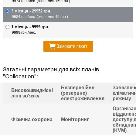
9974 грн./мес. (экономия 150 грн.)
3 мiсяця - 29952 грн.
9984 грн./мес. (экономия 45 грн.)
1 мiсяць - 9999 грн.
9999 грн./мес.
Замовити пакет
Загальні параметри для всіх планів
"Collocation":
Безперебійне
Забезпеч
Високошвидкісні
(резервне)
кліматич
лінії зв'язку
електроживлення
режиму
Організац
віддален
Фізична охорона
Моніторинг
доступу 
обладна
(KVM)