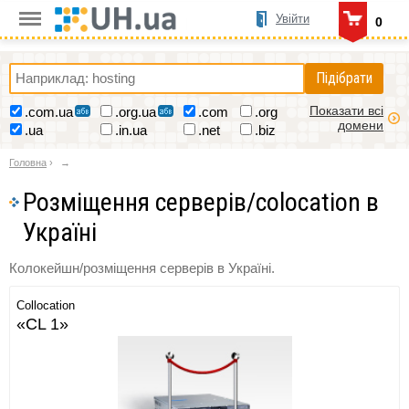
Увійти
0
Підібрати
Показати всі
.com.ua
.org.ua
.com
.org
домени
.ua
.in.ua
.net
.biz
Головна
›
Розміщення серверів/colocation в
Україні
Колокейшн/розміщення серверів в Україні.
Collocation
«CL 1»