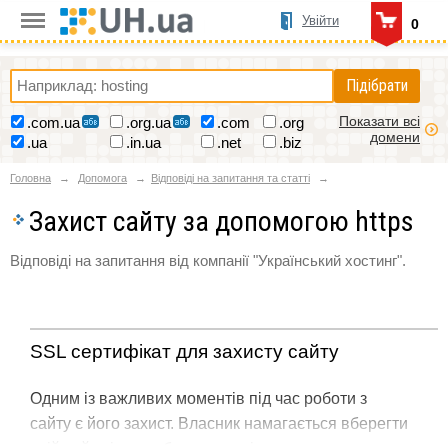
Увійти
0
Підібрати
Показати всі
.com.ua
.org.ua
.com
.org
домени
.ua
.in.ua
.net
.biz
Головна
Допомога
Відповіді на запитання та статті
Захист сайту за допомогою https
Відповіді на запитання від компанії "Український хостинг".
SSL сертифікат для захисту сайту
Одним із важливих моментів під час роботи з
сайту є його захист. Власник намагається вберегти