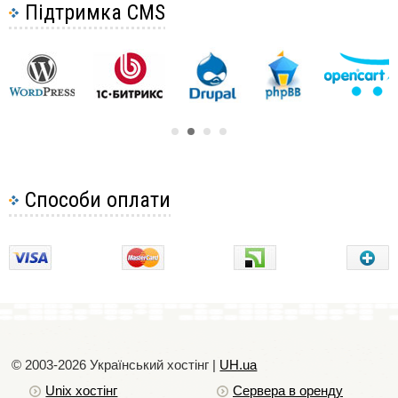
отриманий під час реєстрації SSL сертифіката.
Підтримка CMS
Встановлення SSL-сертифіката у cPanel
Встановлення SSL-сертифіката у directadmin
Друга частина csr запиту (BEGIN PRIVATE
Встановлення SSL-сертифіката в ispmanager
KEY), сформованого при замовленні SSL
сертифіката.
Як включити підтримку SSL у найпопулярніших CMS
Як вибрати ssl сертифікат
Після заповнення всіх полів натискаємо кнопку
Якими бувають SSL сертифікати
"Зберегти":
Платні та безкоштовні SSL-сертифікати: який для
вас?
Чому ваш сайт не повністю захищений?
Способи оплати
Переваги та недоліки https протоколу для інтернет
магазину
Чи варто переходити на https?
© 2003-2026 Український хостiнг |
UH.ua
Unix хостiнг
Сервера в оренду