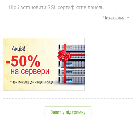
Щоб встановити SSL сертифікат в панель
керування хостінгом DirectAdmin, необхідно зайти
Читать все
в розділ "Розширені можливості" -> "Сертифікати
SSL":
Мітки:
SSL
,
directadmin
,
сертифікат безпеки
,
протокол безпеки
Див. також:
Далі необхідно встановити галочку навпроти
рядка "Вставити попередньо згенерований
сертифікат і ключ", після чого в нижньому полі
Запит у підтримку
Захист сайту за допомогою https
вказати:
Відмінності між Comodo Essential SSL та Comodo
Код SSL сертифіката (BEGIN CERTIFICATE),
Positive SSL