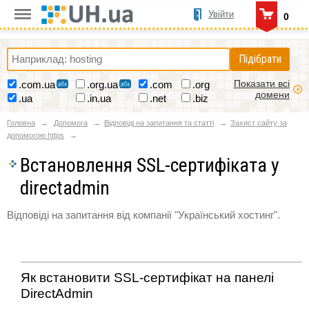
Увійти
0
Підібрати
Показати всі
.com.ua
.org.ua
.com
.org
домени
.ua
.in.ua
.net
.biz
Головна
Допомога
Відповіді на запитання та статті
Захист сайту за
допомогою https
Встановлення SSL-сертифіката у
directadmin
Відповіді на запитання від компанії "Український хостинг".
Як встановити SSL-сертифікат на панелі
DirectAdmin