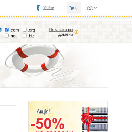
Увійти
УКР
0
Показати всі
.com
.org
домени
.net
.biz