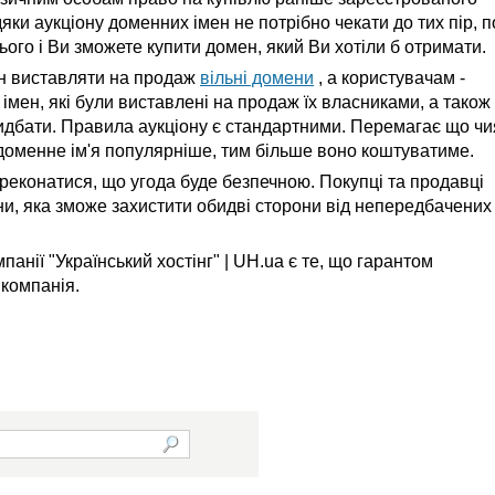
яки аукціону доменних імен не потрібно чекати до тих пір, п
ого і Ви зможете купити домен, який Ви хотіли б отримати.
н виставляти на продаж
вільні домени
, а користувачам -
імен, які були виставлені на продаж їх власниками, а також
 придбати. Правила аукціону є стандартними. Перемагає що чи
доменне ім'я популярніше, тим більше воно коштуватиме.
реконатися, що угода буде безпечною. Покупці та продавці
ни, яка зможе захистити обидві сторони від непередбачених
панії "Український хостінг" | UH.ua є те, що гарантом
компанія.