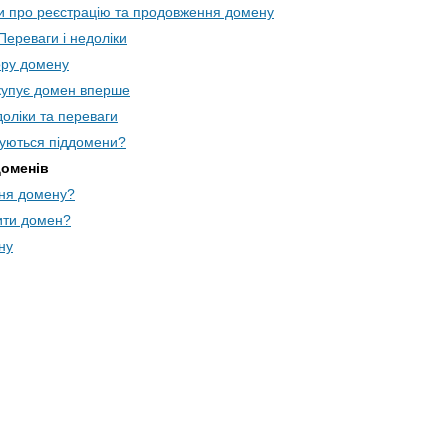
и про реєстрацію та продовження домену
Переваги і недоліки
ору домену
 купує домен вперше
доліки та переваги
уються піддомени?
доменів
ння домену?
ити домен?
ну