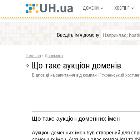
ДОМЕНИ
ХОСТIНГ
Введіть ім'я домену:
Головна
›
Допомога
Що таке аукціон доменів
Відповіді на запитання від компанії "Український хостинг
Що таке аукціон доменних імен
Аукціон доменних імен був створений для сп
доменних імен. Аукціон надає компаніям та ф