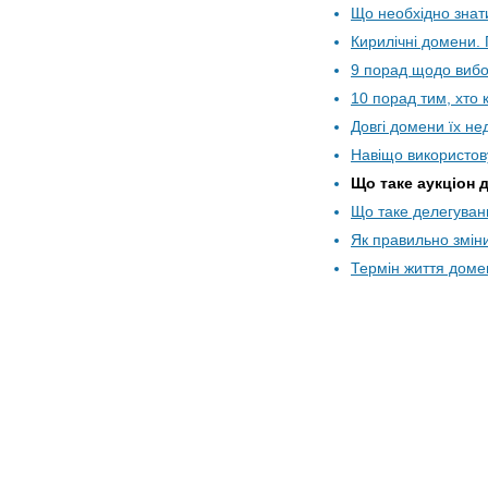
Що необхідно знат
Кирилічні домени. 
9 порад щодо виб
10 порад тим, хто
Довгі домени їх не
Навіщо використов
Що таке аукціон 
Що таке делегува
Як правильно змін
Термін життя доме