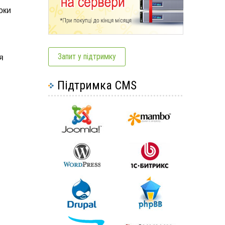
оки
Запит у підтримку
я
Підтримка CMS