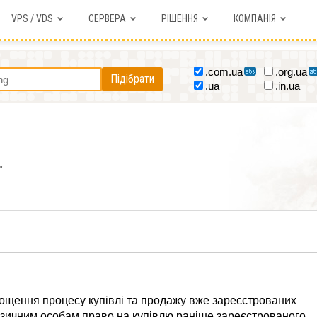
VPS / VDS
СЕРВЕРА
РІШЕННЯ
КОМПАНІЯ
.com.ua
.org.ua
Підібрати
.ua
.in.ua
".
рощення процесу купівлі та продажу вже зареєстрованих
ізичним особам право на купівлю раніше зареєстрованого