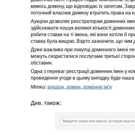
кимось домену, що відповідає їх запитам. Завд
поточний власник домену втратить права на нь
Аукціон дозволяє реєстраторам доменних іме
здійснювати пошук великої кількості доменних 
робити ставки на ті імена, які вони хотіли б
ставка була вищою. Варто зазначити, що чим 
Дуже важливо при покупці доменного імені пе
можуть скористатися послугами третьої сторо
обставин.
Одна з переваг реєстрації доменних імен у ком
проведення угоди в цьому випадку буде наша 
Мітки:
аукціон
,
домен
,
доменне ім'я
Див. також: