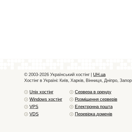
© 2003-2026 Український хостiнг |
UH.ua
Хостiнг в Україні: Київ, Харків, Вінниця, Дніпро, За
Unix хостiнг
Сервера в оренду
Windows хостiнг
Розміщення серверів
VPS
Електронна пошта
VDS
Перевірка доменів