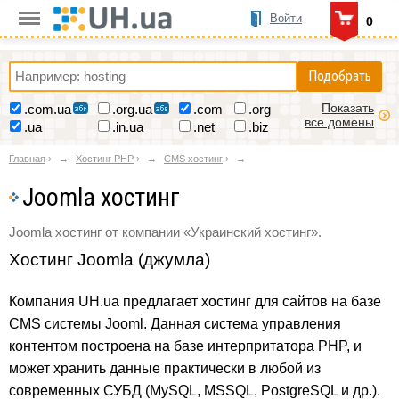
Войти
0
Подобрать
Показать
.com.ua
.org.ua
.com
.org
все домены
.ua
.in.ua
.net
.biz
Главная
›
Хостинг PHP
›
CMS хостинг
›
Joomla хостинг
Joomla хостинг от компании «Украинский хостинг».
Хостинг Joomla (джумла)
Компания UH.ua предлагает хостинг для сайтов на базе
CMS системы Jooml. Данная система управления
контентом построена на базе интерпритатора PHP, и
может хранить данные практически в любой из
современных СУБД (MySQL, MSSQL, PostgreSQL и др.).