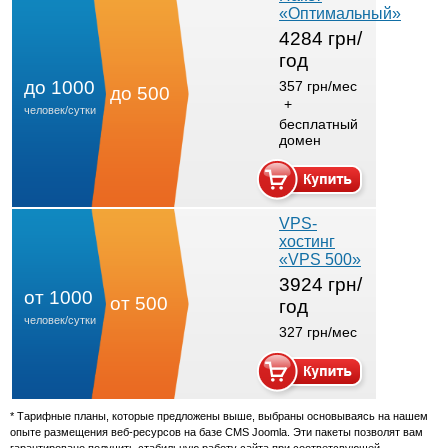
«Оптимальный»
4284 грн/
год
до 1000
357 грн/мес
до 500
+
человек/сутки
бесплатный
домен
VPS-
хостинг
«VPS 500»
3924 грн/
от 1000
от 500
год
человек/сутки
327 грн/мес
* Тарифные планы, которые предложены выше, выбраны основываясь на нашем
опыте размещения веб-ресурсов на базе CMS Joomla. Эти пакеты позволят вам
гарантировано получить стабильную работу сайта при соответсвующей