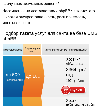
наилучших возможных решений.
Несомненными достоинствами phpBB являются его
широкая распространенность, расширяемость,
многоязычность.
Подбор пакета услуг для сайта на базе CMS
phpBB
Страниц на
Посещаемость
Пакет, который мы рекомендуем*
сайте
Хостинг
«Малыш»
2364 грн/
до 500
год
до 100
человек/сутки
197 грн/мес
Хостинг
«Оптимальный»