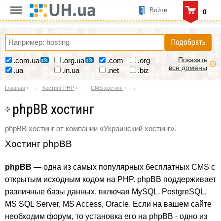
Войти
0
Подобрать
Показать
.com.ua
.org.ua
.com
.org
все домены
.ua
.in.ua
.net
.biz
Главная
›
Хостинг PHP
›
CMS хостинг
›
phpBB хостинг
phpBB хостинг от компании «Украинский хостинг».
Хостинг phpBB
phpBB
— одна из самых популярных бесплатных CMS с
открытым исходным кодом на PHP. phpBB поддерживает
различные базы данных, включая MySQL, PostgreSQL,
MS SQL Server, MS Access, Oracle. Если на вашем сайте
необходим форум, то установка его на phpBB - одно из