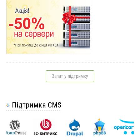
Запитання щодо створення сайту
28
Чому варто придбати виділений сервер?
2
Оренда 1С чи покупка 1С?
Причини зробити редизайн сайту
3
Питання щодо просування
12
Юзабіліті сайту або як утримати користувача
2
Захист сайту за допомогою https
11
Запит у підтримку
Підтримка CMS