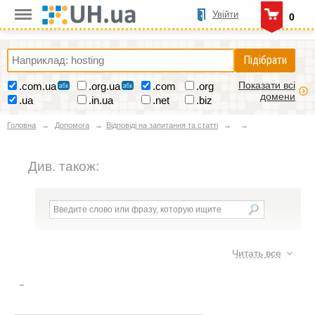
Увійти
0
Підібрати
Показати всі
.com.ua
.org.ua
.com
.org
домени
.ua
.in.ua
.net
.biz
Головна
Допомога
Відповіді на запитання та статті
Див. також:
Відповіді на запитання та статті
Читать все
Питання безпеки сайту
15
Питання щодо дизайну сайту
19