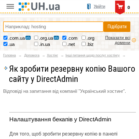
Увійти
0
Підібрати
Показати всі
.com.ua
.org.ua
.com
.org
домени
.ua
.in.ua
.net
.biz
Головна
Допомога
Хостінг
Інші питання щодо послуг хостінгу
Як зробити резервну копію Вашого
сайту у DirectAdmin
Відповіді на запитання від компанії "Український хостинг".
Налаштування бекапів у DirectAdmin
Для того, щоб зробити резервну копію в панелі