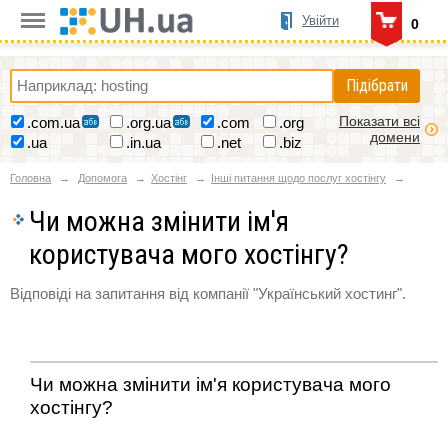
Увійти
0
Підібрати
Показати всі
.com.ua
.org.ua
.com
.org
домени
.ua
.in.ua
.net
.biz
Головна
Допомога
Хостінг
Інші питання щодо послуг хостінгу
Чи можна змінити ім'я
користувача мого хостінгу?
Відповіді на запитання від компанії "Український хостинг".
Чи можна змінити ім'я користувача мого
хостінгу?