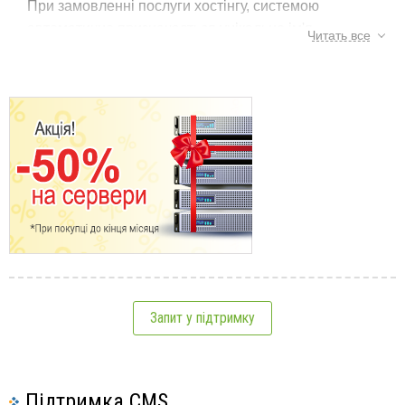
При замовленні послуги хостінгу, системою
автоматично призначається унікальне ім'я
Читать все
користувача, змінити яке в майбутньому
користувач не може, однак ім'я користувача має
певний формат і складається з кількох літер на
початку, за якими йде набір цифр, у зв'язку з чим
запам'ятати ім'я користувача, якщо є така
Мітки:
хостінг
,
ім'я користувача
,
налаштування
необхідність, не складає труднощів.
хостінгу
Див. також:
Запит у підтримку
Інші питання щодо послуг хостінгу
Обмеження щодо надсилання пошти
Обмеження на хостінгу з навантаження
Підтримка CMS
Налаштування Magic Quotes GPC Off