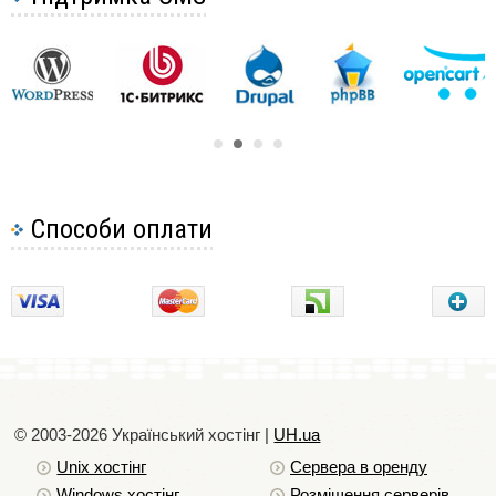
Zend Optimizer
Чому браузер намагається завантажити файл PHP
Як CloudFlare може допомогти вашому сайту
Налаштування планувальника завдань (CRON) у
cPanel
Налаштування планувальника завдань (CRON) в
ispmanager
Налаштування планувальника завдань (CRON)
Способи оплати
Як налаштувати переадресацію з одного сайту на
інший за допомогою .htaccess
Чи можна змінити ім'я користувача мого
хостінгу?
Як змінити пароль вашого облікового запису
електронної пошти cPanel, ispmanager, directadmin
Як змінити пароль для ftp-користувача в ispmanager,
cPanel, DirectAdmin
Як змінити версію РНР в ispmanager
© 2003-2026 Український хостiнг |
UH.ua
Як створити редирект у cPanel
Unix хостiнг
Сервера в оренду
Коли ви маєте оновити свій хостінг-план?
Windows хостiнг
Розміщення серверів