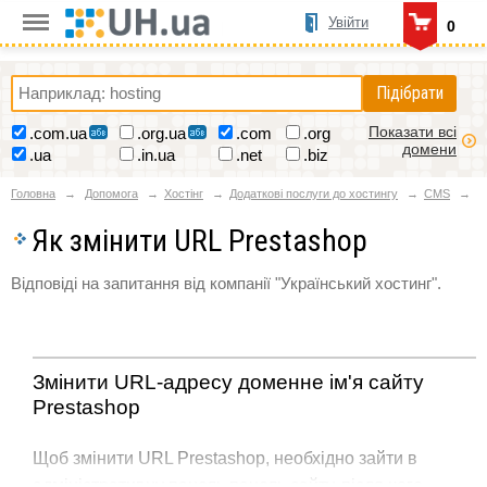
Увійти
0
Підібрати
Показати всі
.com.ua
.org.ua
.com
.org
домени
.ua
.in.ua
.net
.biz
Головна
Допомога
Хостінг
Додаткові послуги до хостингу
CMS
Як змінити URL Prestashop
Відповіді на запитання від компанії "Український хостинг".
Змінити URL-адресу доменне ім'я сайту
Prestashop
Щоб змінити URL Prestashop, необхідно зайти в
адміністративну панель панель сайту, після чого