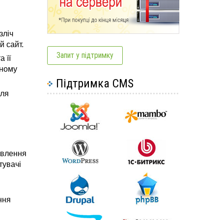
зліч
й сайт.
Запит у підтримку
 її
ьному
Підтримка CMS
для
овлення
тувачі
ння