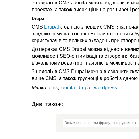
З недоліків CMS Joomla можна відзначити мо
проектах, а також високі ціни на розширені р
Drupal
CMS
Drupal
є однією з перших CMS, яка почал
завдяки чому на її основі можливо створити бу
користувачів та великих вкладень при створе
До переваг CMS Drupal можна віднести велику 
можливості SEO-оптимізації та створення баг
візуальному редакторі, наявність можливості ад
З недоліків CMS Drupal можна відзначити скл
вище CMS, а також труднощі в роботі з даною
Мітки:
cms
,
joomla
,
drupal
,
wordpress
Див. також: