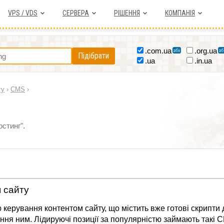
VPS / VDS
СЕРВЕРА
РІШЕННЯ
КОМПАНІЯ
.com.ua
.org.ua
Підібрати
.ua
.in.ua
гу
›
CMS
›
остинг".
 сайту
керування контентом сайту, що містить вже готові скрипти 
іння ним. Лідируючі позиції за популярністю займають такі C