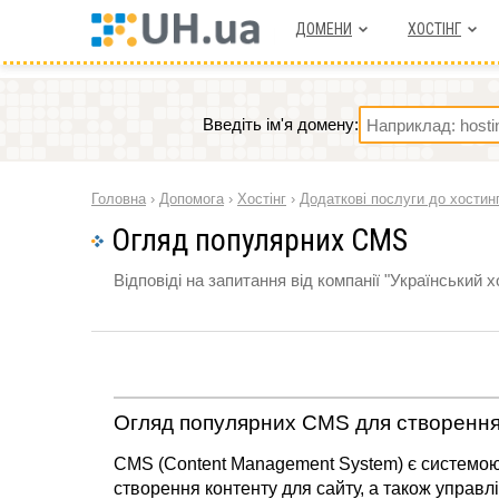
ДОМЕНИ
ХОСТIНГ
Введіть ім'я домену:
Головна
›
Допомога
›
Хостінг
›
Додаткові послуги до хостин
Огляд популярних CMS
Відповіді на запитання від компанії "Український х
Огляд популярних CMS для створення
CMS (Content Management System) є системою 
створення контенту для сайту, а також управл