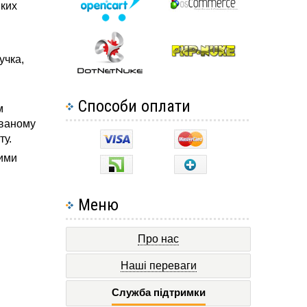
иких
учка,
Способи оплати
м
ованому
ту.
ними
Меню
Про нас
Наші переваги
Служба підтримки