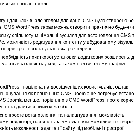
ки яких описані нижче.
гун для блоків, але згодом для даної CMS було створено бе
ві CMS WordPress зараз можна створити практично будь-яки
ику спільноту, мінімальні зусилля для встановлення CMS та
йс, можливість редагування контенту у вбудованому візуал
льні пристрої, проста установка розширень.
необхідність початкової установки додаткових розширень, 
мають вразливість у коді, а також при високому трафіку
dPress і націлена на досвідченіших користувачів, однак і
нкціонування як повноцінна CMS, Joomla не потребує встан
S Joomla менше, порівняно з CMS WordPress, проте корис
ння та ділитися ними між собою.
сно просте встановлення та налаштування, можливість
ому редакторі, наявність за умовчанням можливості створе
вність можливості адаптації сайту під мобільні пристрої.