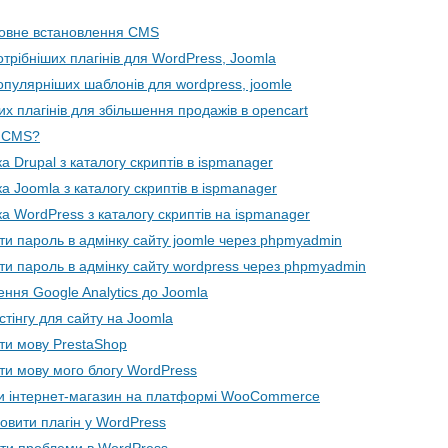
овне встановлення CMS
трібніших плагінів для WordPress, Joomla
опулярніших шаблонів для wordpress, joomle
х плагінів для збільшення продажів в opencart
 CMS?
а Drupal з каталогу скриптів в ispmanager
а Joomla з каталогу скриптів в ispmanager
а WordPress з каталогу скриптів на ispmanager
ти пароль в адмінку сайту joomle через phpmyadmin
ити пароль в адмінку сайту wordpress через phpmyadmin
ння Google Analytics до Joomla
стінгу для сайту на Joomla
ити мову PrestaShop
ити мову мого блогу WordPress
и інтернет-магазин на платформі WooCommerce
овити плагін у WordPress