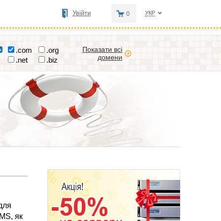
Увійти
УКР
0
Показати всі
.com
.org
домени
.net
.biz
для
MS, як