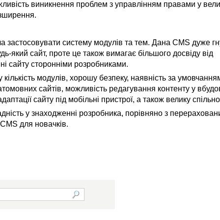
жливість виникнення проблем з управлінням правами у вел
озширення.
а застосовувати систему модулів та тем. Дана CMS дуже гн
дь-який сайт, проте це також вимагає більшого досвіду від
нні сайту сторонніми розробниками.
кількість модулів, хорошу безпеку, наявність за умовчання
атомовних сайтів, можливість редагування контенту у вбуд
аптації сайту під мобільні пристрої, а також велику спільно
адність у знаходженні розробника, порівняно з перерахова
 CMS для новачків.