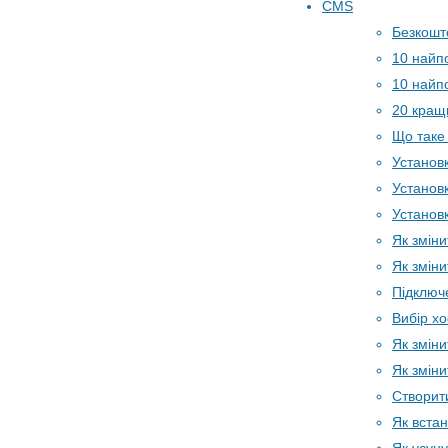
CMS
Безкошт
10 найпо
10 найп
20 кращи
Що таке
Установк
Установк
Установк
Як зміни
Як змін
Підключе
Вибір хо
Як змін
Як змін
Створит
Як встан