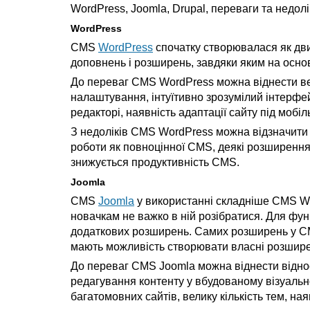
WordPress, Joomla, Drupal, переваги та недолі
WordPress
CMS
WordPress
спочатку створювалася як дви
доповнень і розширень, завдяки яким на осно
До переваг CMS WordPress можна віднести вел
налаштування, інтуїтивно зрозумілий інтерфе
редакторі, наявність адаптації сайту під мобі
З недоліків CMS WordPress можна відзначити 
роботи як повноцінної CMS, деякі розширення 
знижується продуктивність CMS.
Joomla
CMS
Joomla
у використанні складніше CMS Wor
новачкам не важко в ній розібратися. Для фу
додаткових розширень. Самих розширень у CM
мають можливість створювати власні розшире
До переваг CMS Joomla можна віднести відно
редагування контенту у вбудованому візуальн
багатомовних сайтів, велику кількість тем, ная