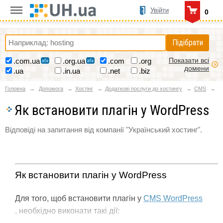
Увійти
0
Підібрати
Показати всі
.com.ua
.org.ua
.com
.org
домени
.ua
.in.ua
.net
.biz
Головна
Допомога
Хостінг
Додаткові послуги до хостингу
CMS
Як встановити плагін у WordPress
Відповіді на запитання від компанії "Український хостинг".
Як встановити плагін у WordPress
Для того, щоб встановити плагін у
CMS WordPress
, необхідно виконати такі дії: