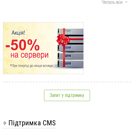
Перейти до розділу "Плагіни" -> "Додати новий",
Читать все
після чого в списку плагінів знайти потрібний
плагін і зробити його установку за допомогою
кнопки "Встановити":
Мітки:
плагіни
,
WordPress
,
сайт
,
хостінг
Див. також:
CMS
Безкоштовне
Запит у підтримку
встановлення CMS
10 найпотрібніших плагінів
для WordPress, Joomla
10 найпопулярніших
Підтримка CMS
шаблонів для wordpress,
joomle