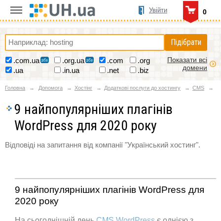
Увійти
0
Підібрати
Показати всі
.com.ua
.org.ua
.com
.org
домени
.ua
.in.ua
.net
.biz
Головна
Допомога
Хостінг
Додаткові послуги до хостингу
CMS
9 найпопулярніших плагінів
WordPress для 2020 року
Відповіді на запитання від компанії "Український хостинг".
9 найпопулярніших плагінів WordPress для
2020 року
На сьогоднішній день
CMS WordPress
є однією з