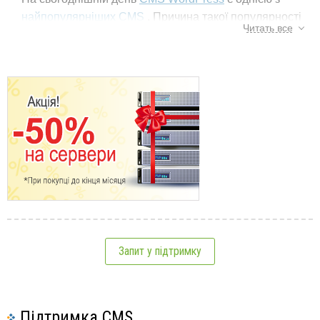
найпопулярніших CMS
. Причина такої популярності
Читать все
пов'язана з великою кількістю плагінів, що
розширюють функціонал сайту. Однак наявність
великої кількості плагінів, деякі з яких виконують схожі
завдання, може утруднити вибір відповідного. Нижче
наведено список найбільш популярних у 2019 році
плагінів для CMS WordPress:
WooCommerce
є плагіном електронної комерції, що
дозволяє реалізувати на своєму сайті інтернет
магазин для продажу фізичних та електронних
товарів.
Yoast SEO
було розроблено з метою спрощення
публікації на своєму сайті якісного контенту,
Запит у підтримку
оптимізованого для пошукових систем.
W3 Total Cache
допомагає прискорити роботу сайту
при повторному відвідуванні, за рахунок збереження
Підтримка CMS
частини інформації на комп'ютері відвідувача.