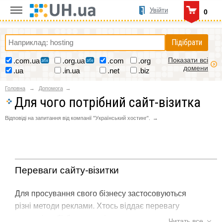
Увійти
0
Підібрати
Показати всі
.com.ua
.org.ua
.com
.org
домени
.ua
.in.ua
.net
.biz
Головна
Допомога
Для чого потрібний сайт-візитка
Відповіді на запитання від компанії "Український хостинг".
Переваги сайту-візитки
Для просування свого бізнесу застосовуються
різні методи реклами. Хтось віддає перевагу
рекламі на бігбордах та інших рекламних
Читать все