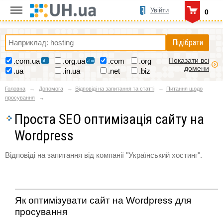
Увійти
0
Підібрати
Показати всі
.com.ua
.org.ua
.com
.org
домени
.ua
.in.ua
.net
.biz
Головна
Допомога
Відповіді на запитання та статті
Питання щодо
просування
Проста SEO оптимізація сайту на
Wordpress
Відповіді на запитання від компанії "Український хостинг".
Як оптимізувати сайт на Wordpress для
просування