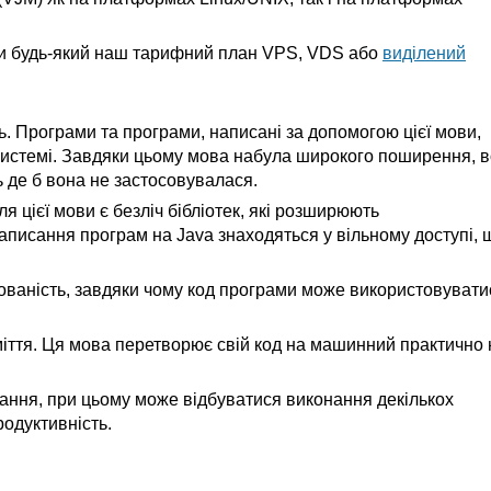
ати будь-який наш тарифний план VPS, VDS або
виділений
. Програми та програми, написані за допомогою цієї мови,
 системі. Завдяки цьому мова набула широкого поширення, 
ь де б вона не застосовувалася.
я цієї мови є безліч бібліотек, які розширюють
аписання програм на Java знаходяться у вільному доступі, 
тованість, завдяки чому код програми може використовувати
іття. Ця мова перетворює свій код на машинний практично 
дання, при цьому може відбуватися виконання декількох
одуктивність.