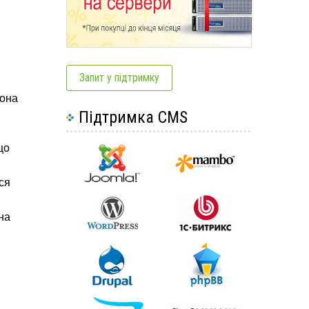
Запит у підтримку
вона
Підтримка CMS
що
ся
на