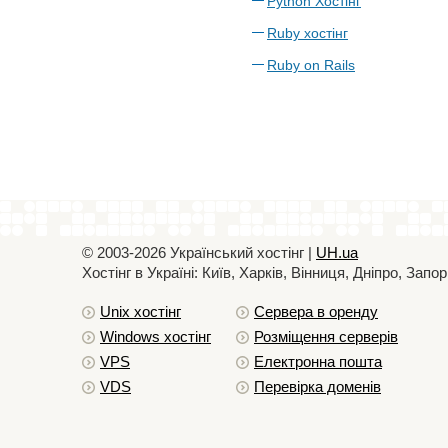
Python Хостінг
Ruby хостінг
Ruby on Rails
© 2003-2026 Український хостiнг |
UH.ua
Хостiнг в Україні: Київ, Харків, Вінниця, Дніпро, За
Unix хостiнг
Сервера в оренду
Windows хостiнг
Розміщення серверів
VPS
Електронна пошта
VDS
Перевірка доменів