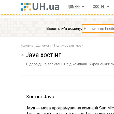
ДОМЕНИ
ХОСТIНГ
Введіть ім'я домену:
Головна
›
Допомога
›
Підтримувані мови
›
Java хостінг
Відповіді на запитання від компанії "Український х
Хостінг Java
Java
— мова програмування компанії Sun Micr
Java працюють на віртуальних Java-машинах (