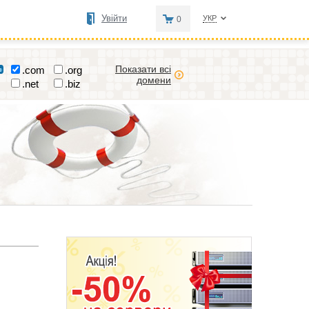
Увійти
УКР
0
Показати всі
.com
.org
домени
.net
.biz