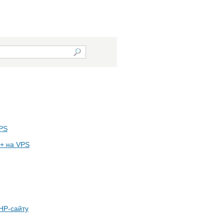
VPS
+ на VPS
PHP-сайту