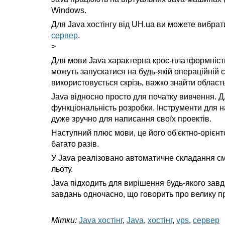
Windows.
Для Java хостінгу від UH.ua ви можете вибр
сервер
.
>
Для мови Java характерна крос-платформність
можуть запускатися на будь-якій операційній
використовується скрізь, важко знайти област
Java відносно просто для початку вивчення. Дл
функціональність розробки. Інструменти для н
дуже зручно для написання своїх проектів.
Наступний плюс мови, це його об'єктно-орієн
багато разів.
У Java реалізовано автоматичне складання см
льоту.
Java підходить для вирішення будь-якого зав
завдань одночасно, що говорить про велику пр
Мітки:
Java хостінг
,
Java
,
хостінг
,
vps
,
сервер