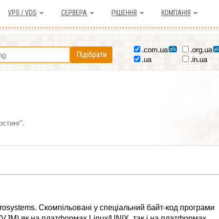
VPS / VDS
СЕРВЕРА
РІШЕННЯ
КОМПАНІЯ
.com.ua
.org.ua
Підібрати
.ua
.in.ua
остинг".
osystems. Скомпільовані у спеціальний байт-код програми
VJM) як на платформах Linux/UNIX, так і на платформах