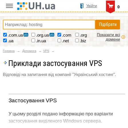
Увійти
0
Підібрати
Показати всі
.com.ua
.org.ua
.com
.org
домени
.ua
.in.ua
.net
.biz
Головна
Допомога
VPS
Приклади застосування VPS
Відповіді на запитання від компанії "Український хостинг".
Застосування VPS
У цьому розділі подано інформацію про варіанти
застосування виділеного Windows сервера.