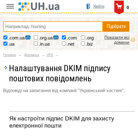
Увійти
0
Підібрати
Показати всі
.com.ua
.org.ua
.com
.org
домени
.ua
.in.ua
.net
.biz
Головна
Допомога
VPS
Налаштування DKIM підпису
поштових повідомлень
Відповіді на запитання від компанії "Український хостинг".
Як настроїти підпис DKIM для захисту
електронної пошти