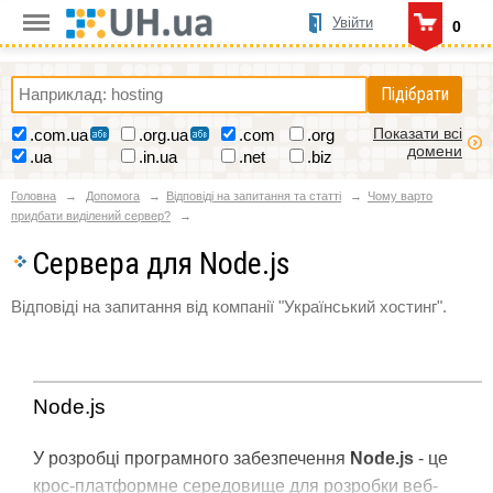
Увійти
0
Підібрати
Показати всі
.com.ua
.org.ua
.com
.org
домени
.ua
.in.ua
.net
.biz
Головна
Допомога
Відповіді на запитання та статті
Чому варто
придбати виділений сервер?
Сервера для Node.js
Відповіді на запитання від компанії "Український хостинг".
Node.js
У розробці програмного забезпечення
Node.js
- це
крос-платформне середовище для розробки веб-