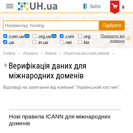
Увійти
0
Підібрати
Показати всі
.com.ua
.org.ua
.com
.org
домени
.ua
.in.ua
.net
.biz
Головна
Допомога
Домени
Процедура реєстрації доменів
Верифікація даних для
міжнародних доменів
Відповіді на запитання від компанії "Український хостинг".
Нові правила ICANN для міжнародних
доменів