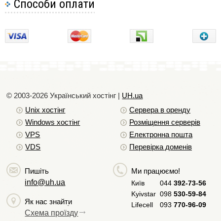
Способи оплати
вже зайнятий, можна спробувати зв'язатися з
власником даного імені і спробувати домовитися з
ним про купівлю необхідного домену.
При виборі доменного імені не варто забувати і про
територіальну прив'язку вашого бізнесу. Так,
наприклад, якщо сайт розрахований на продаж
товарів у місті Києві, можна розглянути варіант
© 2003-2026 Український хостiнг |
UH.ua
придбання доменного імені в зоні .kyiv.ua або .kiev.ua.
Unix хостiнг
Сервера в оренду
У більшості випадків доменне ім'я купується на 1 рік,
Windows хостiнг
Розміщення серверів
після чого продовжується при необхідності, але якщо
VPS
Електронна пошта
ви впевнені в тому, що ваш бізнес буде розвиватися,
VDS
Перевірка доменів
рекомендується купувати домен на більший період,
тому що пошукові системи більш лояльно ставляться
Пишіть
Ми працюємо!
до сайтів з доменними іменами, період реєстрації яких
info@uh.ua
Київ
044
392-73-56
більше року, що має на увазі серйозні наміри власника
Kyivstar
098
530-59-84
сайту.
Як нас знайти
Lifecell
093
770-96-09
Схема проїзду
У випадку, якщо назва доменного імені повинна