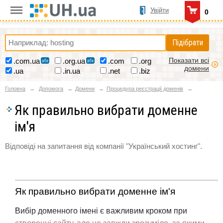
Увійти
0
Підібрати
Показати всі
.com.ua
.org.ua
.com
.org
домени
.ua
.in.ua
.net
.biz
Головна
Допомога
Домени
Процедура реєстрації доменів
Як правильно вибрати доменне
ім'я
Відповіді на запитання від компанії "Український хостинг".
Як правильно вибрати доменне ім'я
Вибір доменного імені є важливим кроком при