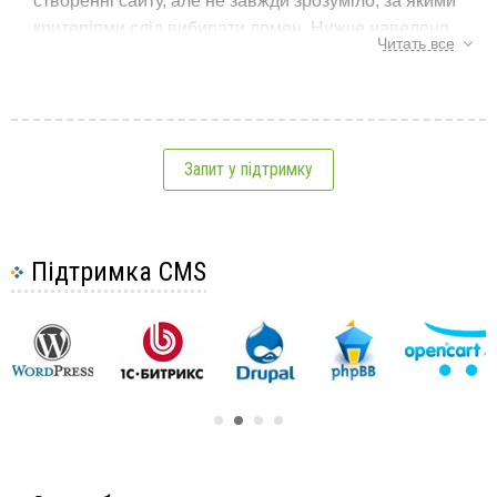
створенні сайту, але не завжди зрозуміло, за якими
критеріями слід вибирати домен. Нижче наведено
Читать все
критерії вибору доменного імені, керуючись якими
стане набагато легше визначитися з назвою
доменного імені.
Назва доменного імені повинна бути легкою і
Запит у підтримку
незабутньою. Для прикладу сайту з автомобільною
тематикою можна підібрати домен mashina.com,
avto.com, car.com і.т.д. Крім цього можливо
використовувати комбінацію літер, що не має сенсу,
Підтримка CMS
але при цьому коротку і легко запам'ятовується.
Не завжди
доменна зона
, в якій ви хочете
зареєструвати домен, вільна, однак на даний момент
існує величезна кількість доменних зон, які ви можете
використовувати як альтернативу і в яких майже
напевно домен з необхідною назвою не буде
зайнятий.
Якщо потрібно зареєструвати конкретний домен, який