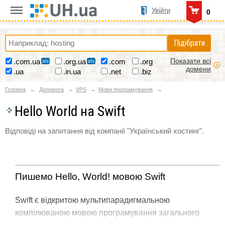
Увійти
0
Підібрати
Показати всі
.com.ua
.org.ua
.com
.org
домени
.ua
.in.ua
.net
.biz
Головна
Допомога
VPS
Мови програмування
Hello World на Swift
Відповіді на запитання від компанії "Український хостинг".
Пишемо Hello, World! мовою Swift
Swift є відкритою мультипарадигмальною
компілюваною мовою програмування загального