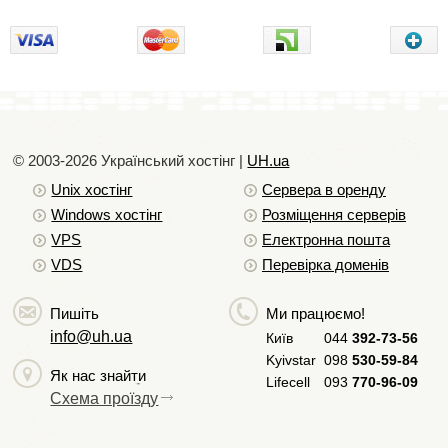
Hello World на HTML
Hello World на Java
Hello World на JavaScript
Hello World на Objective-C
Hello World на Perl
Hello World на PHP
© 2003-2026 Український хостiнг |
UH.ua
Hello World на Ruby
Unix хостiнг
Сервера в оренду
Hello World на Scala
Windows хостiнг
Розміщення серверів
Hello World на Swift
VPS
Електронна пошта
Hello World на Vue
VDS
Перевірка доменів
Пишіть
Ми працюємо!
info@uh.ua
Київ
044
392-73-56
Kyivstar
098
530-59-84
Як нас знайти
Lifecell
093
770-96-09
Схема проїзду