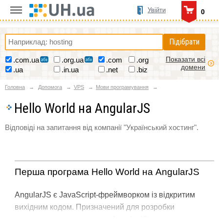
Увійти
0
Підібрати
Показати всі
.com.ua
.org.ua
.com
.org
домени
.ua
.in.ua
.net
.biz
Головна
Допомога
VPS
Мови програмування
Hello World на AngularJS
Відповіді на запитання від компанії "Український хостинг".
Перша програма Hello World на AngularJS
AngularJS є JavaScript-фреймворком із відкритим
вихідним кодом. Призначений для розробки