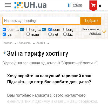
Увійти
0
Підібрати
Показати всі
.com.ua
.org.ua
.com
.org
домени
.ua
.in.ua
.net
.biz
Головна
Допомога
Хостінг
Зміна тарифу хостінгу
Відповіді на запитання від компанії "Український хостинг".
Хочу перейти на наступний тарифний план.
Підкажіть, що потрібно зробити для цього?
Вам потрібно написати зі свого контактного
емейлу в тих. підтримку, вказавши Ваш сервіс-код,
зручний спосіб оплати та тарифний план, на який