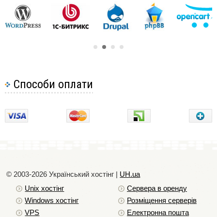
33
Безпека хостінгу
9
Помилки на віртуальному хостінгу
3
Хостінг для сео просування
7
Що таке хостінг WAP?
Способи оплати
© 2003-2026 Український хостiнг |
UH.ua
Unix хостiнг
Сервера в оренду
Windows хостiнг
Розміщення серверів
VPS
Електронна пошта