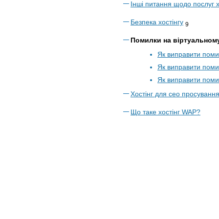
Інші питання щодо послуг х
Безпека хостінгу
9
Помилки на віртуальному
Як виправити поми
Як виправити поми
Як виправити поми
Хостінг для сео просуванн
Що таке хостінг WAP?