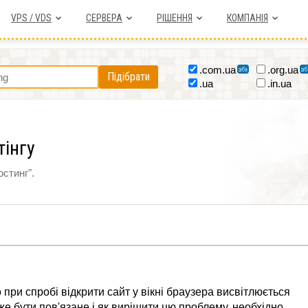
VPS / VDS
СЕРВЕРА
РІШЕННЯ
КОМПАНІЯ
.com.ua
.org.ua
Підібрати
.ua
.in.ua
тінгу
остинг".
 при спробі відкрити сайт у вікні браузера висвітлюється
же бути пов'язане і як вирішити цю проблему, необхідно