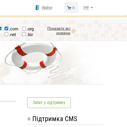
Увійти
УКР
0
Показати всі
.com
.org
домени
.net
.biz
Запит у підтримку
Підтримка CMS