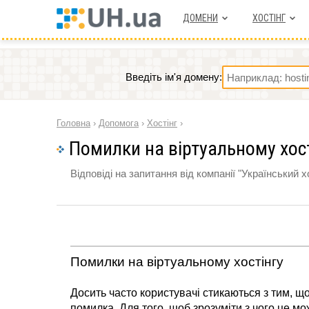
ДОМЕНИ
ХОСТIНГ
Введіть ім'я домену:
Головна
›
Допомога
›
Хостінг
›
Помилки на віртуальному хос
Відповіді на запитання від компанії "Український х
Помилки на віртуальному хостінгу
Досить часто користувачі стикаються з тим, що
помилка. Для того, щоб зрозуміти з чого це мо