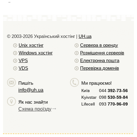
© 2003-2026 Український хостiнг |
UH.ua
Unix хостiнг
Сервера в оренду
Windows хостiнг
Розміщення серверів
VPS
Електронна пошта
VDS
Перевірка доменів
Пишіть
Ми працюємо!
info@uh.ua
Київ
044
392-73-56
Kyivstar
098
530-59-84
Як нас знайти
Lifecell
093
770-96-09
Схема проїзду