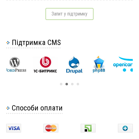
Завантаження даних з Інтернету за посиланням
Завантаження файлів із комп'ютера за
Запит у підтримку
допомогою ssh
Підтримка CMS
Способи оплати