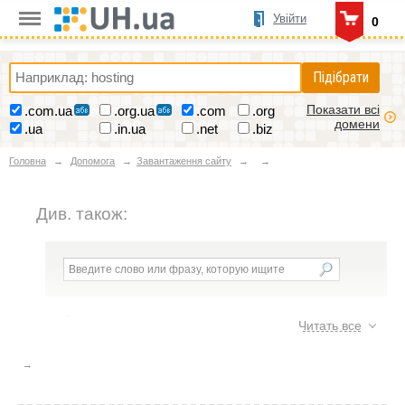
Увійти
0
Підібрати
Показати всі
.com.ua
.org.ua
.com
.org
домени
.ua
.in.ua
.net
.biz
Головна
Допомога
Завантаження сайту
Див. також:
Завантаження сайту
Читать все
Завантаження сайту на хостінг
10
Завантажити файли з github на VPS