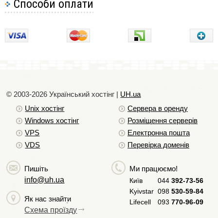
Способи оплати
Після отримання кириличного домену у форматі
© 2003-2026 Український хостiнг |
UH.ua
Punycode, необхідно увійти в DirectAdmin і перейти в
Unix хостiнг
Сервера в оренду
розділ "Ваш акаунт" -> "Керування доменами":
Windows хостiнг
Розміщення серверів
VPS
Електронна пошта
VDS
Перевірка доменів
Пишіть
Ми працюємо!
info@uh.ua
Київ
044
392-73-56
Kyivstar
098
530-59-84
Як нас знайти
Lifecell
093
770-96-09
Схема проїзду