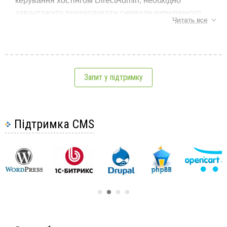
керування хостінгом DirectAdmin, необхідно
завантажити перекодувати символи кириличного
Читать все
доменного імені в Punycode (формат, що
підтримується інфраструктурою DNS). Для цього
існують спеціальні ресурси, одним з яких є ресурс
https://2ip.ru/punycode/ , при відкритті якого, необхідно
в полі "Домен" вказати кириличний домен та
Запит у підтримку
натиснути на кнопку "Перекласти", після чого в нижній
частині з'явиться домен у форматі Punycode:
Підтримка CMS