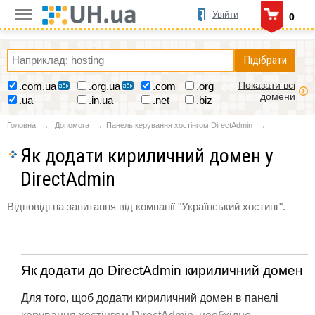
Увійти
0
Підібрати
Показати всі
.com.ua
.org.ua
.com
.org
домени
.ua
.in.ua
.net
.biz
Головна
Допомога
Панель керування хостінгом DirectAdmin
Як додати кириличний домен у
DirectAdmin
Відповіді на запитання від компанії "Український хостинг".
Як додати до DirectAdmin кириличний домен
Для того, щоб додати кириличний домен в панелі