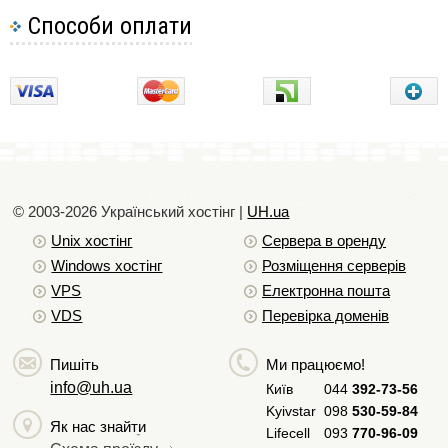
Способи оплати
Заповнюємо поля:
"Ім'я" - інформація, яка відображатиметься в
повідомленнях у полі "Від:".
© 2003-2026 Український хостiнг |
UH.ua
«E-mail» - назва поштової скриньки, що
Unix хостiнг
Сервера в оренду
настроюється (у прикладі вказана поштова
Windows хостiнг
Розміщення серверів
скринька faq@faqsite.ml).
VPS
Електронна пошта
«Пароль - пароль від поштової скриньки, що
VDS
Перевірка доменів
настроюється.
"Опис" - опис облікового запису.
Пишіть
Ми працюємо!
info@uh.ua
Київ
044
392-73-56
Натискаємо на кнопку «Далі»:
Kyivstar
098
530-59-84
Як нас знайти
Lifecell
093
770-96-09