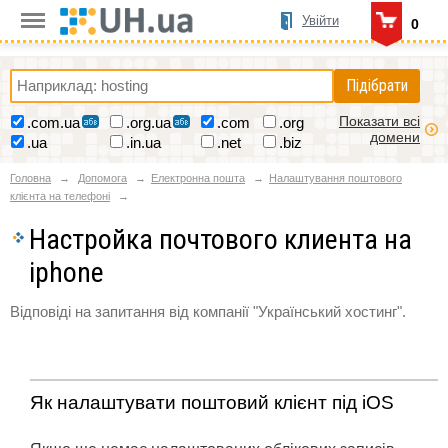
Увійти
0
Підібрати
Показати всі
.com.ua
.org.ua
.com
.org
домени
.ua
.in.ua
.net
.biz
Головна
Допомога
Електронна пошта
Налаштування поштового
клієнта на телефоні
Настройка почтового клиента на
iphone
Відповіді на запитання від компанії "Український хостинг".
Як налаштувати поштовий клієнт під iOS