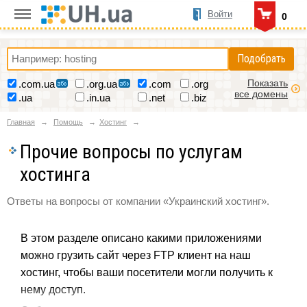
Войти
0
Подобрать
Показать
.com.ua
.org.ua
.com
.org
все домены
.ua
.in.ua
.net
.biz
Главная
Помощь
Хостинг
Прочие вопросы по услугам
хостинга
Ответы на вопросы от компании «Украинский хостинг».
В этом разделе описано какими приложениями
можно грузить сайт через FTP клиент на наш
хостинг, чтобы ваши посетители могли получить к
нему доступ.