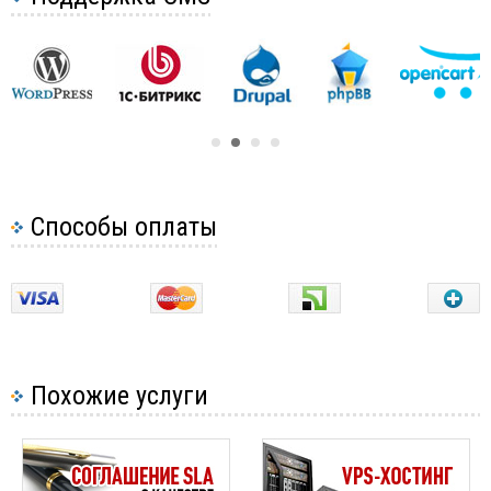
Прочие вопросы по услугам хостинга
Ограничения по отправке почты
Ограничения на хостинге по нагрузке
Настройка Magic Quotes GPC Off
Zend Optimizer
Безопасность хостинга
9
Способы оплаты
Ошибки на виртуальном хостинге
3
Почему браузер пытается загрузить PHP файл
Как CloudFlare может помочь вашему сайту
Настройка планировщика задач (CRON) в cPanel
Похожие услуги
Настройка планировщика задач (CRON) в ispmanager
Настройка планировщика задач (CRON)
Как настроить переадресацию с одного сайта на другой
с помощью .htaccess