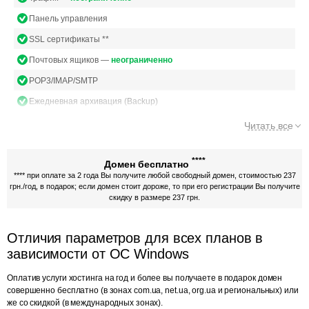
Панель управления
SSL сертификаты **
Почтовых ящиков —
неограниченно
POP3/IMAP/SMTP
Ежедневная архивация (Backup)
Читать все
****
Домен бесплатно
**** при оплате за 2 года Вы получите любой свободный домен, стоимостью 237
грн./год, в подарок; если домен стоит дороже, то при его регистрации Вы получите
скидку в размере 237 грн.
Отличия параметров для всех планов в
зависимости от ОС Windows
Оплатив услуги хостинга на год и более вы получаете в подарок домен
совершенно бесплатно (в зонах com.ua, net.ua, org.ua и региональных) или
же со скидкой (в международных зонах).