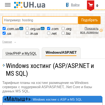
Войти
0
Подобрать
Показать
.com.ua
.org.ua
.com
.org
все домены
.ua
.in.ua
.net
.biz
Главная
Windows/ASP.NET
Unix/PHP и MySQL
Windows хостинг (ASP/ASP.NET и
MS SQL)
Тарифные планы на хостинг размещение на Windows
серверах с поддержкой ASP/ASP.NET, .Net Core и базы
данных MS SQL.
«Малыш+»
Windows хостинг с ASP и MS SQL