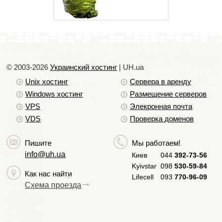
** Возможность установитm для каждого своего домена
сертификат без покупки выделенного IP.
*** MS SQL Server 2019 — надежная, эффективная и
производительная платформа для хостинга. Работая под
управлением Windows Server 2019, MS SQL Сервер 2019
© 2003-2026
Украинский хостинг
| UH.ua
обеспечивает высокую производительность и
Unix хостинг
Сервера в аренду
масштабируемость для баз данных с высокими требованиями.
По умолчание базы данных имеют следующие оганичения: 1 Гб
Windows хостинг
Размещение серверов
файл данных и 1 Гб файл логов (возможно расширить размер
до 5 Гб)
VPS
Элекронная почта
VDS
Проверка доменов
Пишите
Мы работаем!
info@uh.ua
Киев
044
392-73-56
Kyivstar
098
530-59-84
Как нас найти
Lifecell
093
770-96-09
Схема проезда