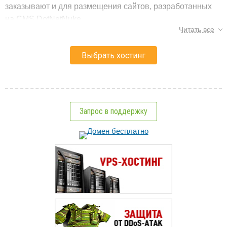
заказывают и для размещения сайтов, разработанных
на CMS DotNetNuke.
Читать все
Windows хостинг от UH.UA использует самое
современное серверное оборудование с повышенной
надежностью, а такие технологии как разнесение веб-
сервера, сервера баз данных и почтового сервера
обеспечивает повышенную производительность,
качество и надежность Windows-хостинга.
Запрос в поддержку
Сайты, размещенные на Windows хостинге, работают
под управлением IIS 8.0 и могут использовать базы
данных на сервере MS SQL. Загрузка сайта на Windows
хостинг происходит при помощью FTP.
* Субдомен является отдельным сайтом (приложением) и их
кол-во ограчивается параметрами тарифа.