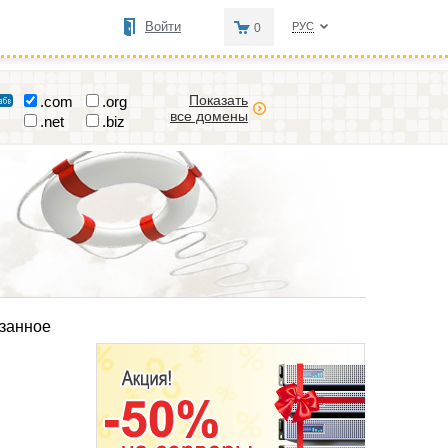
Войти
РУС
0
Показать
.com
.org
все домены
.net
.biz
язанное