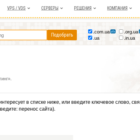
VPS / VDS
СЕРВЕРЫ
РЕШЕНИЯ
КОМПАНИЯ
.com.ua
.org.ua
Подобрать
.ua
.in.ua
инг».
интересует в списке ниже, или введите ключевое слово, св
ведите: перенос сайта).