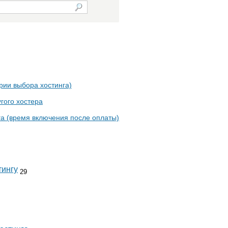
ерии выбора хостинга)
угого хостера
га (время включения после оплаты)
тингу
29