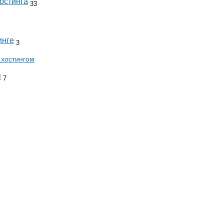
остинга
33
инге
3
 хостингом
я
7