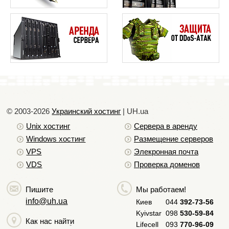
© 2003-2026
Украинский хостинг
| UH.ua
Unix хостинг
Сервера в аренду
Windows хостинг
Размещение серверов
VPS
Элекронная почта
VDS
Проверка доменов
Пишите
Мы работаем!
info@uh.ua
Киев
044
392-73-56
Kyivstar
098
530-59-84
Как нас найти
Lifecell
093
770-96-09