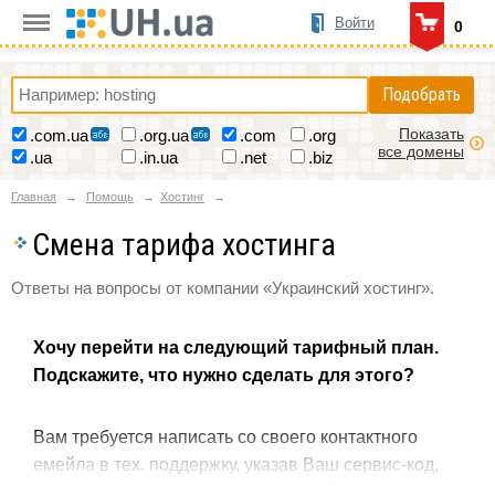
Войти
0
Подобрать
Показать
.com.ua
.org.ua
.com
.org
все домены
.ua
.in.ua
.net
.biz
Главная
Помощь
Хостинг
Смена тарифа хостинга
Ответы на вопросы от компании «Украинский хостинг».
Хочу перейти на следующий тарифный план.
Подскажите, что нужно сделать для этого?
Вам требуется написать со своего контактного
емейла в тех. поддержку, указав Ваш сервис-код,
удобный способ оплаты и тарифный план, на