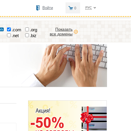
Войти
РУС
0
Показать
.com
.org
все домены
.net
.biz