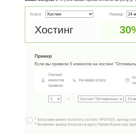
Услуга:
Период:
Хостинг
30
Пример
Если вы привели 5 клиентов на хостинг "Оптималь
Сколько
На
клиентов
На какую услугу
ср
привели
x
1
Бонусами можно оплатить хостинг, VPS/VDS, аренду сер
2
Возможен вывод бонусов на карту ПриватБанка при приве