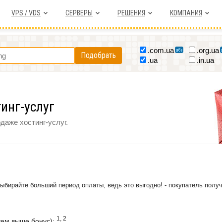
VPS / VDS
СЕРВЕРЫ
РЕШЕНИЯ
КОМПАНИЯ
.com.ua
.org.ua
Подобрать
.ua
.in.ua
инг-услуг
даже хостинг-услуг.
ыбирайте больший период оплаты, ведь это выгодно! - покупатель полу
1, 2
 тем выше бонус):