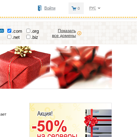
Войти
РУС
0
Показать
.com
.org
все домены
.net
.biz
чает