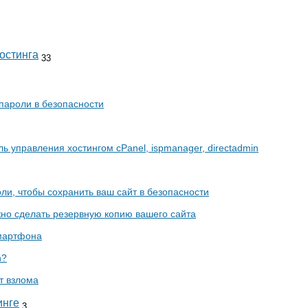
остинга
33
пароли в безопасности
ль управления хостингом cPanel, ispmanager, directadmin
ли, чтобы сохранить ваш сайт в безопасности
жно сделать резервную копию вашего сайта
смартфона
n?
т взлома
инге
3