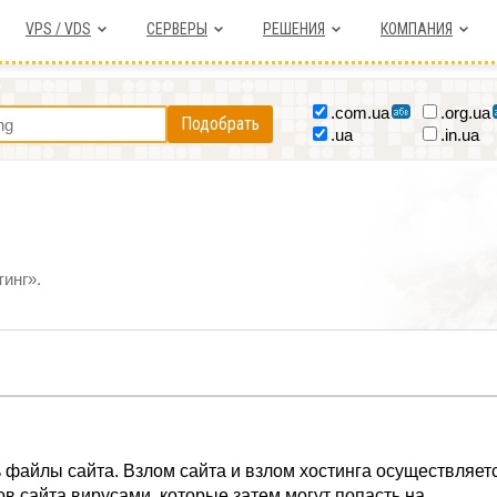
VPS / VDS
СЕРВЕРЫ
РЕШЕНИЯ
КОМПАНИЯ
.com.ua
.org.ua
Подобрать
.ua
.in.ua
инг».
ть файлы сайта. Взлом сайта и взлом хостинга осуществляет
 сайта вирусами, которые затем могут попасть на