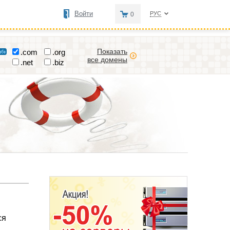
Войти
РУС
0
Показать
.com
.org
все домены
.net
.biz
ся