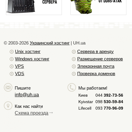
© 2003-2026
Украинский хостинг
| UH.ua
Unix хостинг
Сервера в аренду
Windows хостинг
Размещение серверов
VPS
Элекронная почта
VDS
Проверка доменов
Пишите
Мы работаем!
info@uh.ua
Киев
044
392-73-56
Kyivstar
098
530-59-84
Как нас найти
Lifecell
093
770-96-09
Схема проезда