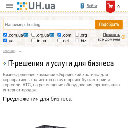
Войти
0
Подобрать
Показать
.com.ua
.org.ua
.com
.org
все домены
.ua
.in.ua
.net
.biz
Главная
›
IT-решения и услуги для бизнеса
Бизнес-решения компании «Украинский хостинг» для
корпоративных клиентов на аутсорсинг бухгалтерии и
торговли, АТС, на размещение оборудования, организацию
интернет-продаж.
Предложения для бизнеса