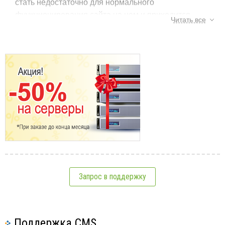
стать недостаточно для нормального
функционирования сайта на нем и приходится
Читать все
принимать решение о смене хостинг-плана. Ниже
указаны основные причины, по которым клиенты
хостинга
меняют хостинг-план на более высокий.
В большинстве случаем решение перейти на более
высокий хостинг-план принимается по причине
нехватки дискового пространства, т.к в ходе развития
сайта на нем появляется все больше контента, что в
определенный момент может привести к превышению
лимита дискового пространства и некорректной
работе сайта из-за этого.
Так же о смене хостинг-плана следует задуматься в
случае, когда сайт начинает превышать лимиты по
Запрос в поддержку
выделенным для хостинг-плана ресурсам, таким как
оперативная память, использование процессора и.т.д.
Подобное превышение лимитов обычно связано с
Поддержка CMS
установкой на сайт дополнительных модулей и