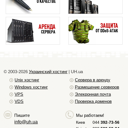
лимитов, выделяемых на существующем хостинг-
плане, становится недостаточно.
Тэги:
хостинг
,
сайт
,
обновления хостинга
,
тарифы
хостинга
См.также:
© 2003-2026
Украинский хостинг
| UH.ua
Прочие вопросы по услугам хостинга
Unix хостинг
Сервера в аренду
Windows хостинг
Ограничения по отправке почты
Размещение серверов
VPS
Элекронная почта
Ограничения на хостинге по нагрузке
VDS
Проверка доменов
Настройка Magic Quotes GPC Off
Zend Optimizer
Пишите
Мы работаем!
info@uh.ua
Киев
044
392-73-56
Почему браузер пытается загрузить PHP файл