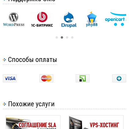
плагинов, а так же увеличением посещаемости сайта.
Помимо этого на хостинг-планах обычно существуют
ограничения на количество добавляемых для сайта
доменных имен, баз данных, почтовых доменов. При
подобных ограничениях, если к примеру на хостинге
необходимо добавить второй сайт с отдельным
доменным именем, но существующий хостинг-план
позволяет добавить только одно доменное имя для
Способы оплаты
сайта, приходится переходить на более высокий
хостинг-план.
На некоторых хостингах для хостинг-планов
существуют ограничения по трафику, которых может
стать недостаточно при увеличении посещаемости
Похожие услуги
сайта, в связи с чем приходится переходить на другой
хостинг-план, в котором лимит по трафику больше.
Исходя из вышеперечисленного можно подчеркнуть,
что обновить свой хостинг-план следует тогда, когда