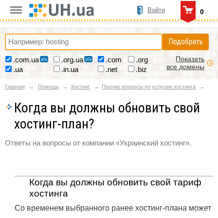
Войти
0
Подобрать
Показать
.com.ua
.org.ua
.com
.org
все домены
.ua
.in.ua
.net
.biz
Главная
Помощь
Хостинг
Прочие вопросы по услугам хостинга
Когда вы должны обновить свой
хостинг-план?
Ответы на вопросы от компании «Украинский хостинг».
Когда вы должны обновить свой тариф
хостинга
Со временем выбранного ранее хостинг-плана может