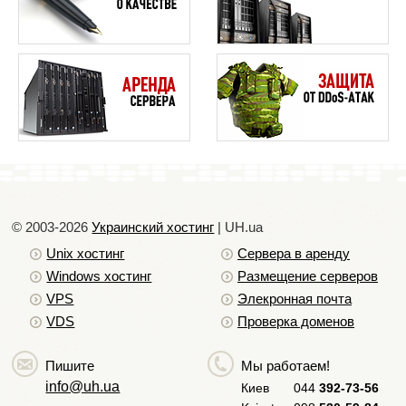
Как настроить собственную страницу ошибок
Как настроить зоны DNS в cPanel
Как проверить работу сайта, если домен не направлен
на NS-сервера хостинга.
Как создать создать файл PHPInfo
Как выполнить PHP в .html файлах
Все о файле php.ini. Общие настройки
Как выполнить команды ping и tracert
© 2003-2026
Украинский хостинг
| UH.ua
Как узнать путь к файлам на хостинге
Unix хостинг
Сервера в аренду
Как сделать резервную копию Вашего сайта в cPanel
Windows хостинг
Размещение серверов
Как сделать резервную копию Вашего сайта в
VPS
Элекронная почта
DirectAdmin
VDS
Проверка доменов
Как сделать резервную копию Вашего сайта в
ispmanager
Пишите
Мы работаем!
От чего зависит скорость загрузки сайта
info@uh.ua
Киев
044
392-73-56