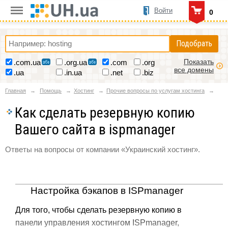
Войти
0
Подобрать
Показать
.com.ua
.org.ua
.com
.org
все домены
.ua
.in.ua
.net
.biz
Главная
Помощь
Хостинг
Прочие вопросы по услугам хостинга
Как сделать резервную копию
Вашего сайта в ispmanager
Ответы на вопросы от компании «Украинский хостинг».
Настройка бэкапов в ISPmanager
Для того, чтобы сделать резервную копию в
панели управления хостингом ISPmanager,