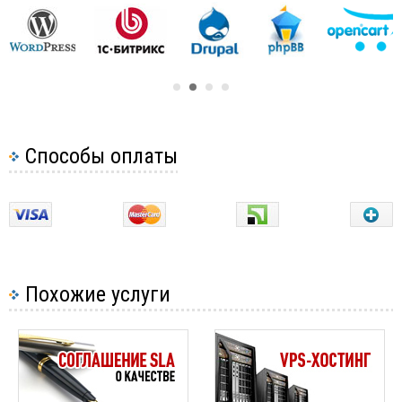
Разница между SSD и HDD хостингом
на сервер для заливки и обновления файлов
сайта, доступ к почтовому серверу для
отправки и получения почты, доступ к
управлению базой данных с контентом сайта и
многие другие сервисы.
Это оперативность решения технических
проблем, связанных с размещением сайта
Способы оплаты
клиента. Хороший хостинг должен
максимально быстро решать такие проблемы и
стремиться свести время качественной
работы сайта к 100%.
Это максимально информативная служба
поддержки, которая сможет ответить на все
Похожие услуги
вопросы, поставленные клиентом.
Это гарантия сохранности информации
клиента, даже в случае технических
неисправностей сервера.
Это гарантия того, что сайт размещен на