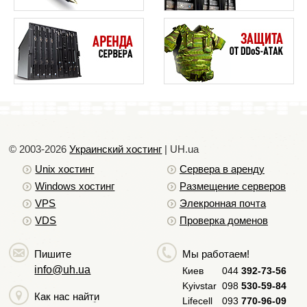
сервере с максимально быстрым и широким
каналом связи, что обеспечит быструю
загрузку страниц посетителями этого сайта.
В принципе, существует возможность
размещение сайта в интернете и своими силами
на своем сервере, но задайте себе такой вопрос -
а сможете ли вы обеспечить качество по всем
приведенным критериям? Наш ответ будет таков,
© 2003-2026
Украинский хостинг
| UH.ua
что теоретически это возможно, но, как правило,
Unix хостинг
Сервера в аренду
на организацию такого качества вы потратите
Windows хостинг
Размещение серверов
денег, времени и сил больше, чем мы это сможем
VPS
Элекронная почта
вам предложить за абсолютно приемлемую цену.
VDS
Проверка доменов
Пишите
Мы работаем!
info@uh.ua
Киев
044
392-73-56
Kyivstar
098
530-59-84
Как нас найти
Lifecell
093
770-96-09