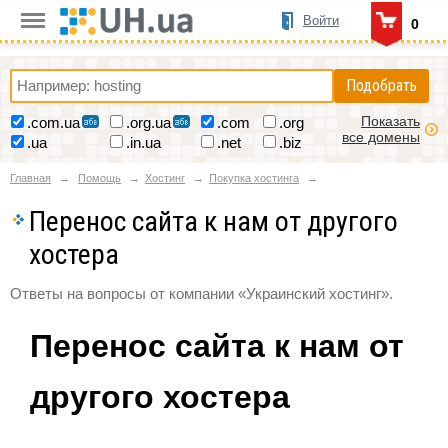
Войти
0
Подобрать
Показать
.com.ua
.org.ua
.com
.org
все домены
.ua
.in.ua
.net
.biz
Главная
Помощь
Хостинг
Покупка хостинга
Перенос сайта к нам от другого
хостера
Ответы на вопросы от компании «Украинский хостинг».
Перенос сайта к нам от
другого хостера