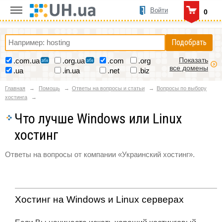
Войти
0
Подобрать
Показать
.com.ua
.org.ua
.com
.org
все домены
.ua
.in.ua
.net
.biz
Главная
Помощь
Ответы на вопросы и статьи
Вопросы по выбору
хостинга
Что лучше Windows или Linux
хостинг
Ответы на вопросы от компании «Украинский хостинг».
Хостинг на Windows и Linux серверах