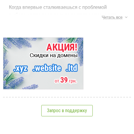
Когда впервые сталкиваешься с проблемой
выбора хостинга многих подкупает возможность
Читать все
разместить свой сайт на бесплатной площадке.
Такой вариант кажется доступным и приемлимым
во всех смыслах. Ведь ваш путь только
начинается и вы не готовы рисковать. А у
бесплатного варианта так много достоинств и
Тэги:
хостинг
,
безопасность
,
поддержка
,
ресурсы
главным конечно же является его цена, вернее ее
отсутствие. Но такое мнение крайне обманчиво,
См.также:
ведь рано или поздно вы столкнетесь с
проблемами.
Бесплатные хостинги крайне ненадежны.
Разместить на таком хостинге сайт крупной
компании просто смешно. Ведь сегодня он есть, а
Вопросы по выбору хостинга
Запрос в поддержку
завтра от него и след простыл. Основные
10 полезных советов при покупке первого хостинга
пользователи таких хостингов это любители, что
5 типичных ошибок при выборе хостинга
только начинают познавать азы в создании