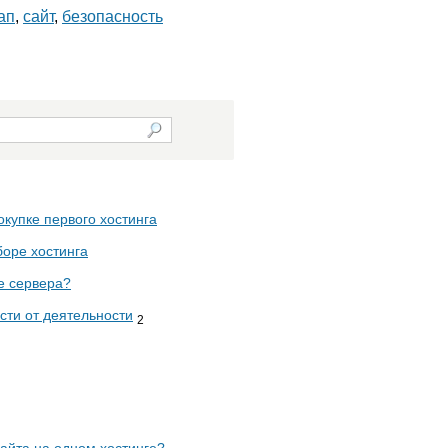
ап
,
сайт
,
безопасность
окупке первого хостинга
боре хостинга
е сервера?
сти от деятельности
2
айта на одном хостинге?