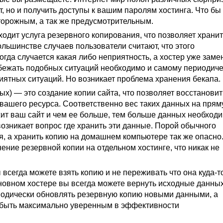
, но и получить доступы к вашим паролям хостинга. Что бы
сторожным, а так же предусмотрительным.
ходит услуга резервного копирования, что позволяет храни
льшинстве случаев пользователи считают, что этого
огда случается какая либо неприятность, а хостер уже заме
збежать подобных ситуаций необходимо и самому периодич
приятных ситуаций. Но возникает проблема хранения бекапа.
х) — это создание копии сайта, что позволяет восстановит
вашего ресурса. Соответственно вес таких данных на пря
жит ваш сайт и чем ее больше, тем больше данных необход
 возникает вопрос где хранить эти данные. Порой обычного
я, а хранить копию на домашнем компьютере так же опасно
ие резервной копии на отдельном хостинге, что никак не
всегда можете взять копию и не переживать что она куда-т
новном хостере вы всегда можете вернуть исходные данных
риодически обновлять резервную копию новыми данными, а
т быть максимально уверенным в эффективности