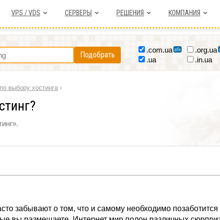
VPS / VDS
СЕРВЕРЫ
РЕШЕНИЯ
КОМПАНИЯ
.com.ua
.org.ua
Подобрать
.ua
.in.ua
по выбору хостинга
›
стинг?
инг».
сто забывают о том, что и самому необходимо позаботится
орые вы размещаете. Интернет мир полон различных сюрпри