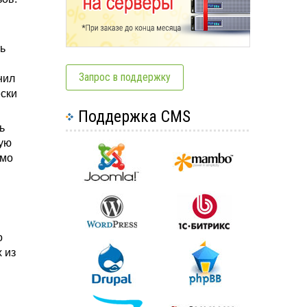
ть
Запрос в поддержку
нил
ески
Поддержка CMS
ь
мую
имо
.
о
 из