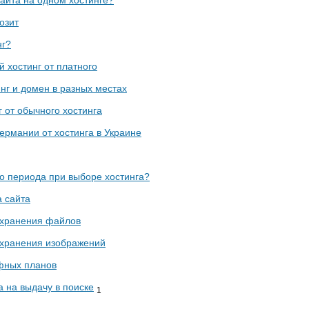
озит
нг?
 хостинг от платного
нг и домен в разных местах
г от обычного хостинга
Германии от хостинга в Украине
о периода при выборе хостинга?
 сайта
 хранения файлов
 хранения изображений
фных планов
а на выдачу в поиске
1