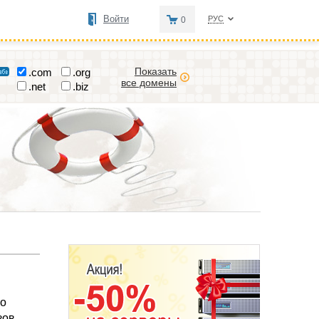
Войти
РУС
0
Показать
.com
.org
все домены
.net
.biz
 о
зов.